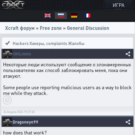
ИГРА
Xcraft форум
»
Free zone
»
General Discussion
Hackers Хакеры
,
complaints Жалобы
OffLimits
Некоторые люди используют сообщение о злонамеренных
пользователях как способ заблокировать меня, пока они
атакуют.
Some people use reporting malicious users as a way to block
me while they attack.
24 Апреля 2024 19:27:03
Dragoneye99
how does that work?