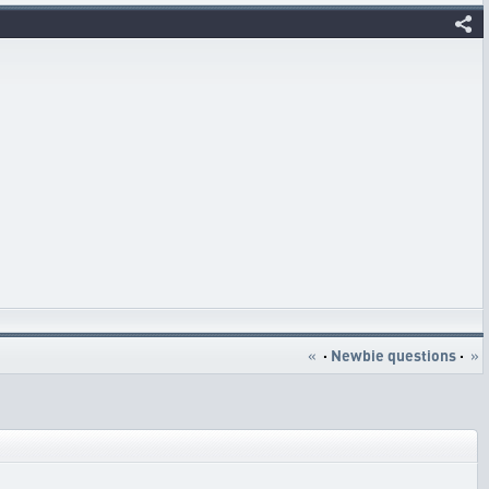
«
·
Newbie questions
·
»