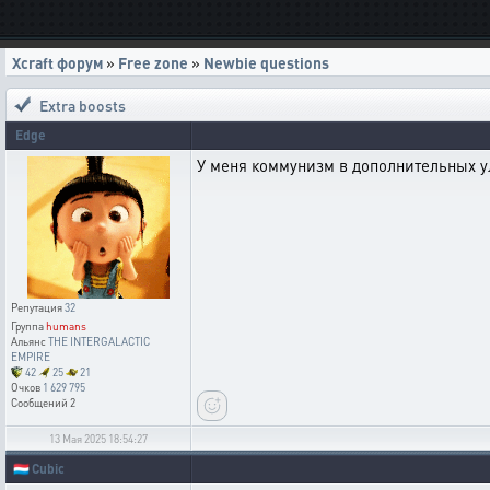
Xcraft форум
»
Free zone
»
Newbie questions
Extra boosts
Edge
У меня коммунизм в дополнительных ул
Репутация
32
Группа
humans
Альянс
THE INTERGALACTIC
EMPIRE
42
25
21
Очков
1 629 795
Сообщений
2
13 Мая 2025 18:54:27
🇱🇺
Cubic