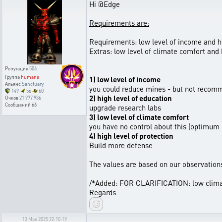
Hi @Edge
Requirements are:
Requirements: low level of income and hi
Extras: low level of climate comfort and h
Репутация
506
Группа
humans
1) low level of income
Альянс
Sanctuary
you could reduce mines - but not reco
149
56
60
2) high level of education
Очков
21 977 936
Сообщений
66
upgrade research labs
3) low level of climate comfort
you have no control about this (optimum
4) high level of protection
Build more defense
The values are based on our observations
/*Added: FOR CLARIFICATION: low climat
Regards
13 Мая 2025 22:10:19