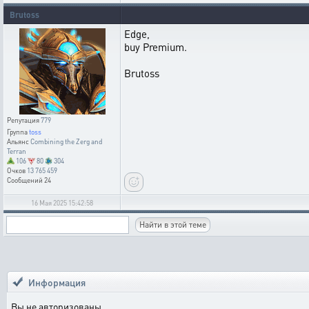
Brutoss
Edge,
buy Premium.
Brutoss
Репутация
779
Группа
toss
Альянс
Combining the Zerg and
Terran
106
80
304
Очков
13 765 459
Сообщений
24
16 Мая 2025 15:42:58
Информация
Вы не авторизованы