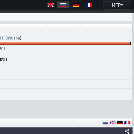
ИГРА
11
,
Drjusha
)
0%)
(0%)