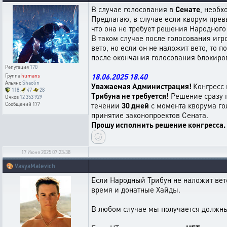
В случае голосования в
Сенате
, необх
Предлагаю, в случае если кворум превы
что она не требует решения Народного
В таком случае после голосования игр
вето, но если он не наложит вето, то 
после окончания голосования блокиров
Репутация
170
18.06.2025 18.40
Группа
humans
Альянс
Shaolin
Уважаемая Администрация!
Конгресс 
118
47
28
Трибуна не требуется
! Решение сразу 
Очков
12 353 929
течении
30 дней
с момента кворума го
Сообщений
177
принятие законопроектов Сената.
Прошу исполнить решение конгресса.
17 Июня 2025 07:23:38
🎨
VasyaMalevich
Если Народный Трибун не наложит вето
время и донатные Хайды.
В любом случае мы получается должны