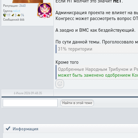
Если НТ молчит это значит
НЕТ
.
Репутация
-2440
Группа
relict
Админисрация проекта не влияет на вы
17
3
74
Конгресс может рассмотреть вопрос 
Сообщений
666
А заодно и ВМС как бездействующий.
По сути данной темы. Проголосовало 
31% территории
Кроме того
Одобренные Народным Трибуном и Ре
может быть заменено одобрением Кон
6 Июля 2026 09:48:35
Информация