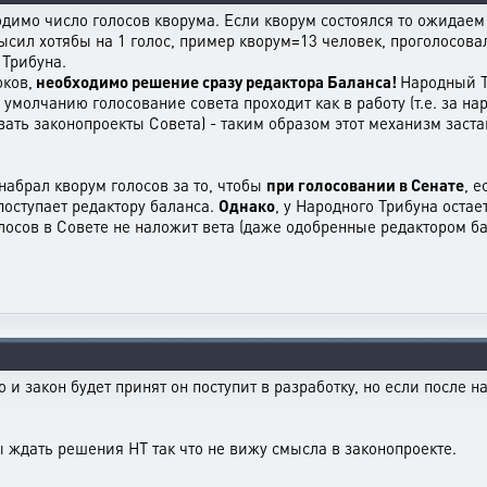
одимо число голосов кворума. Если кворум состоялся то ожидаем
сил хотябы на 1 голос, пример кворум=13 человек, проголосовало
 Трибуна.
оков,
необходимо решение сразу редактора Баланса!
Народный Т
по умолчанию голосование совета проходит как в работу (т.е. за 
ать законопроекты Совета) - таким образом этот механизм заста
набрал кворум голосов за то, чтобы
при голосовании в Сенате
, 
поступает редактору баланса.
Однако
, у Народного Трибуна остае
лосов в Совете не наложит вета (даже одобренные редактором ба
 и закон будет принят он поступит в разработку, но если после 
 ждать решения НТ так что не вижу смысла в законопроекте.