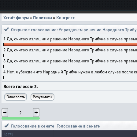
Xcraft форум
»
Политика
»
Конгресс
Открытое голосование:
Упраздняем решение Народного Трибу
1.Да, считаю излишним решение Народного Трибуна в случае превыш
2.Да, считаю излишним решение Народного Трибуна в случае превыше
3.Да, считаю излишним решение Народного Трибуна в случае превыше
4.Нет, я убежден что Народный Трибун нужен в любом случае после кв
Всего голосов: 3.
2
Голосование в сенате
,
Голосование в сенате
tor73