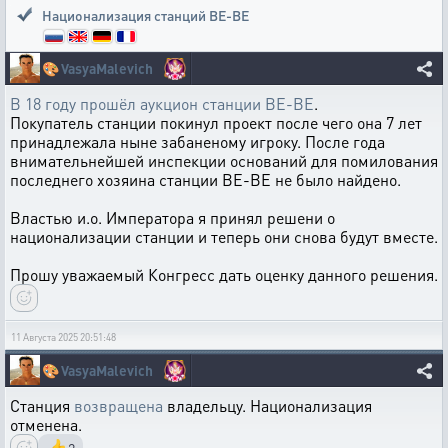
Национализация станций BE-BE
🎨
VasyaMalevich
В 18 году прошёл аукцион станции BE-BE
.
Покупатель станции покинул проект после чего она 7 лет
принадлежала ныне забаненому игроку. После года
внимательнейшей инспекции оснований для помилования
последнего хозяина станции BE-BE не было найдено.
Властью и.о. Императора я принял решени о
национализации станции и теперь они снова будут вместе.
Прошу уважаемый Конгресс дать оценку данного решения.
11 Августа 2025 20:51:48
🎨
VasyaMalevich
Станция
возвращена
владельцу. Национализация
отменена.
👍
2