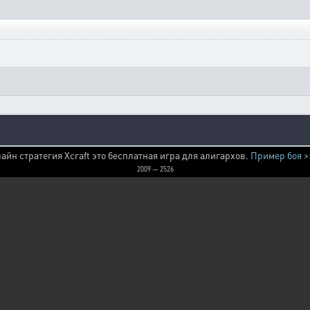
айн стратегия Xcraft это бесплатная игра для алигархов.
Пример боя >
2009 — 2526