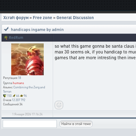
Xcraft форум
»
Free zone
»
General Discussion
handicaps ingame by admin
🌴
RedRum
so what this game gonna be santa claus i
max 30 seems ok, if you handicap to muc
games that are more intresting then inve
Репутация
18
Группа
humans
Альянс
Combining the Zerg and
Terran
150
66
96
Очков
12 207 792
Сообщений
34
1 Января 2026 17:16:24