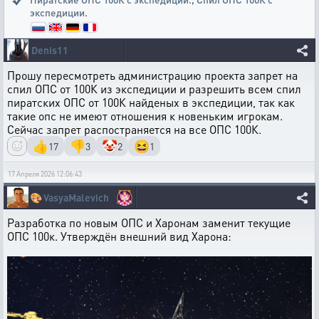
экспедиции.
Denis11
Прошу пересмотреть администрацию проекта запрет на
спил ОПС от 100К из экспедиции и разрешить всем спил
пиратских ОПС от 100К найденых в экспедиции, так как
такие опс не имеют отношения к новеньким игрокам.
Сейчас запрет распостраняется на все ОПС 100К.
👍
👎
🤡
😆
17
3
2
1
17 Апреля 2026 12:06:43
🎨
VasyaMalevich
Разработка по новым ОПС и Харонам заменит текущие
ОПС 100к. Утверждён внешний вид Харона: