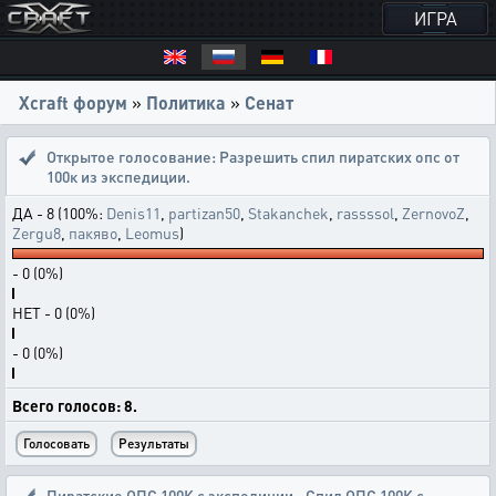
ИГРА
Xcraft форум
»
Политика
»
Сенат
Открытое голосование:
Разрешить спил пиратских опс от
100к из экспедиции.
ДА - 8 (100%:
Denis11
,
partizan50
,
Stakanchek
,
rassssol
,
ZernovoZ
,
Zergu8
,
пакяво
,
Leomus
)
- 0 (0%)
НЕТ - 0 (0%)
- 0 (0%)
Всего голосов: 8.
Пиратские ОПС 100К с экспедиции.
,
Спил ОПС 100К с