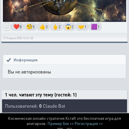
❤️
🧐
👍
🖕
😱
🤝
🟪
8
5
3
2
2
1
1
27 Апреля 2026 12:41:50
Информация
Вы не авторизованы
1 чел. читают эту тему (гостей: 1)
Пользователей:
0
Claude Bot
Космическая онлайн стратегия Xcraft это бесплатная игра для
алигархов.
Пример боя >>
Регистрация >>
2009 — 2526