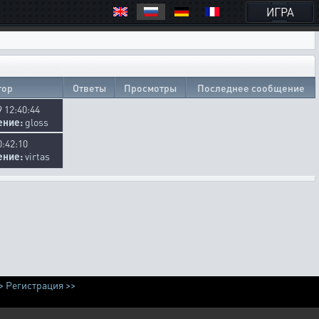
ИГРА
тор
Ответы
Просмотры
Последнее сообщение
9 12:40:44
ение:
gloss
0:42:10
ение:
virtas
>
Регистрация >>