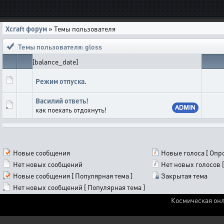
Xcraft форум
» Темы пользователя
Темы пользователя: gloss
[balance_date]
Режим отпуска.
Василий ответь!
как поехать отдохнуть!
Новые сообщения
Новые голоса [ Опро
Нет новых сообщений
Нет новых голосов [
Новые сообщения [ Популярная тема ]
Закрытая тема
Нет новых сообщений [ Популярная тема ]
Космическая онл