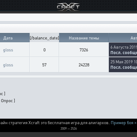
Дата
[/balance_date]
Название темы
Ав
6 Августа 201
gloss
0
7326
Посл. сообщ
25 Мая 2019 1
gloss
57
24228
Посл. сообщ
с ]
 Опрос ]
айн стратегия Xcraft это бесплатная игра для алигархов.
Пример боя >
2009 — 2526