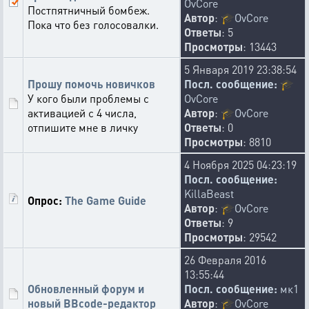
OvCore
Постпятничный бомбеж.
Автор
:
🎓
OvCore
Пока что без голосовалки.
Ответы
: 5
Просмотры
: 13443
5 Января 2019 23:38:54
Прошу помочь новичков
Посл. сообщение:
🎓
У кого были проблемы с
OvCore
активацией с 4 числа,
Автор
:
🎓
OvCore
отпишите мне в личку
Ответы
: 0
Просмотры
: 8810
4 Ноября 2025 04:23:19
Посл. сообщение:
KillaBeast
Опрос:
The Game Guide
Автор
:
🎓
OvCore
Ответы
: 9
Просмотры
: 29542
26 Февраля 2016
13:55:44
Обновленный форум и
Посл. сообщение:
мк1
новый BBcode-редактор
Автор
:
🎓
OvCore