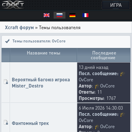
ИГРА
Xcraft форум
» Темы пользователя
Темы пользователя: OvCore
Название темы
Последнее
сообщение
13 дней назад
Посл. сообщение:
🎓
Вероятный багоюз игрока
OvCore
Mister_Destro
Автор
:
🎓
OvCore
Ответы
: 11
Просмотры
: 1767
6 Июля 2026 14:30:03
Посл. сообщение:
🎓
OvCore
Фантомный трек
Автор
:
🎓
OvCore