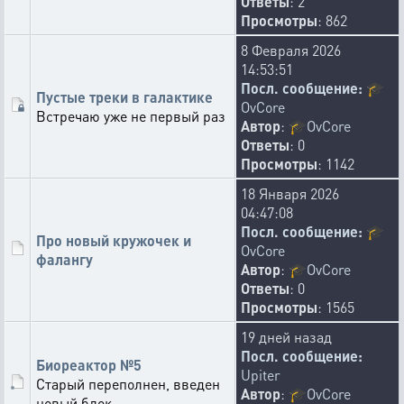
Ответы
: 2
Просмотры
: 862
8 Февраля 2026
14:53:51
Посл. сообщение:
🎓
Пустые треки в галактике
OvCore
Встречаю уже не первый раз
Автор
:
🎓
OvCore
Ответы
: 0
Просмотры
: 1142
18 Января 2026
04:47:08
Посл. сообщение:
🎓
Про новый кружочек и
OvCore
фалангу
Автор
:
🎓
OvCore
Ответы
: 0
Просмотры
: 1565
19 дней назад
Посл. сообщение:
Биореактор №5
Upiter
Старый переполнен, введен
Автор
:
🎓
OvCore
новый блок