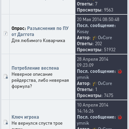
Ответы
: 7
Просмотры
: 9563
20 Мая 2014 08:50:48
Посл. сообщение:
Опрос:
Разъяснения по ПУ
Kosay
от Даггота
Автор
:
🎓
OvCore
Для любимого Коварчика
Ответы
: 202
Просмотры
: 51932
28 Апреля 2014
09:23:09
Потребление веспена
Посл. сообщение:
🐞
Неверное описание
ymnik
рейдерства, либо неверная
Автор
:
🎓
OvCore
формула?
Ответы
: 1
Просмотры
: 7475
10 Апреля 2014
14:16:26
Ключ игрока
Посл. сообщение:
🐞
Не вернулся спустя трое
ymnik
суток
Автор
:
🎓
OvCore