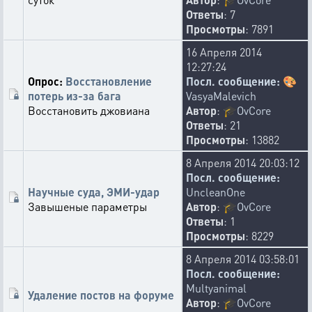
Ответы
: 7
Просмотры
: 7891
16 Апреля 2014
12:27:24
Опрос:
Восстановление
Посл. сообщение:
🎨
потерь из-за бага
VasyaMalevich
Восстановить джовиана
Автор
:
🎓
OvCore
Ответы
: 21
Просмотры
: 13882
8 Апреля 2014 20:03:12
Посл. сообщение:
Научные суда, ЭМИ-удар
UncleanOne
Завышеные параметры
Автор
:
🎓
OvCore
Ответы
: 1
Просмотры
: 8229
8 Апреля 2014 03:58:01
Посл. сообщение:
Multyanimal
Удаление постов на форуме
Автор
:
🎓
OvCore