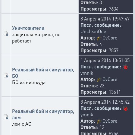
Ответы
: 3
Просмотры
: 7634
8 Апреля 2014 19:47:47
Посл. сообщение:
Уничтожители
UncleanOne
защитная матрица, не
Автор
:
🎓
OvCore
работает
Ответы
: 4
Просмотры
: 7857
1 Апреля 2014 10:51:35
Посл. сообщение:
🐞
Реальный бой и симулятор,
ymnik
БО
Автор
:
🎓
OvCore
БО из ниоткуда
Ответы
: 23
Просмотры
: 13611
8 Апреля 2014 12:45:42
Посл. сообщение:
🐞
Реальный бой и симулятор,
ymnik
лом
Автор
:
🎓
OvCore
лом с АС
Ответы
: 12
Просмотры
: 8756