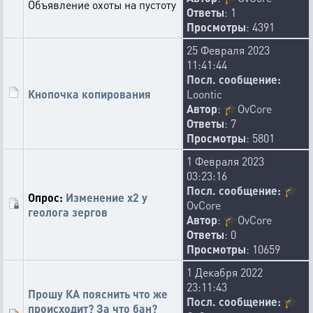
Объявление охоты на пустоту
Ответы
: 1
Просмотры
: 4391
25 Февраля 2023
11:41:44
Посл. сообщение:
Кнопочка копирования
Loontic
Автор
:
🎓
OvCore
Ответы
: 7
Просмотры
: 5801
1 Февраля 2023
03:23:16
Посл. сообщение:
🎓
Опрос:
Изменение х2 у
OvCore
геолога зергов
Автор
:
🎓
OvCore
Ответы
: 0
Просмотры
: 10659
1 Декабря 2022
23:11:43
Прошу КА пояснить что же
Посл. сообщение:
🎓
происходит? За что бан?