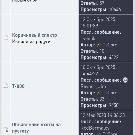
Ответы
: 57
Просмотры
: 10646
12 Октября 2025
15:01:39
Посл. сообщение:
Коричневый спектр
Lvenok
Изъяли из радуги
Автор
:
🎓
OvCore
Ответы
: 10
Просмотры
: 4322
10 Октября 2025
14:44:22
Посл. сообщение:
💀
Т-800
Raynor_Jim
Автор
:
🎓
OvCore
Ответы
: 33
Просмотры
: 9450
12 Мая 2023 14:06:28
Посл. сообщение:
Объявление охоты на
RedBarmaley
пустоту
Автор
:
🎓
OvCore