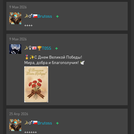
9
Мая
2026
+
Brutoss
++++
9
Мая
2026
+
🏆
T0SS
🎖️✨С Днем Великой Победы!
Мира, добра и благополучия! 🕊️
25
Апр
2026
+
Brutoss
++++++