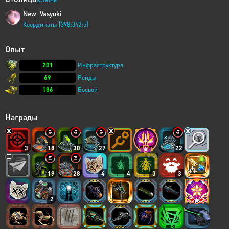
New_Vasyuki
Координаты [398:342:5]
Опыт
201
Инфраструктура
69
Рейды
186
Боевой
Награды
3
18
30
27
22
19
28
4
4
3
3
2