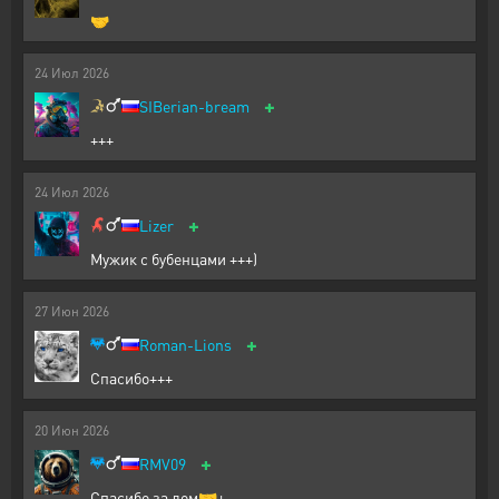
🤝
24
Июл
2026
+
SIBerian-bream
+++
24
Июл
2026
+
Lizer
Мужик с бубенцами +++)
27
Июн
2026
+
Roman-Lions
Спасибо+++
20
Июн
2026
+
RMV09
Спасибо за лом🤝+