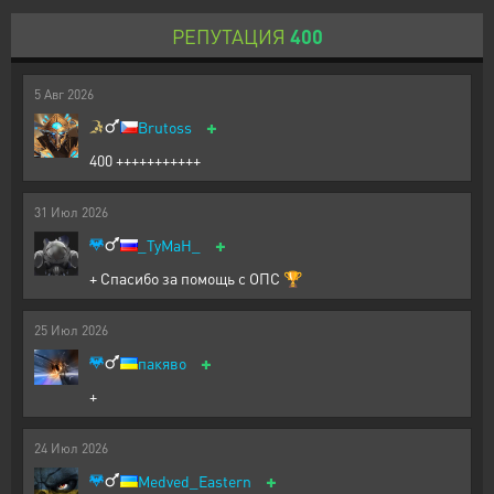
РЕПУТАЦИЯ
400
5
Авг
2026
+
Brutoss
400 +++++++++++
31
Июл
2026
+
_TyMaH_
+ Спасибо за помощь с ОПС 🏆
25
Июл
2026
+
пакяво
+
24
Июл
2026
+
Medved_Eastern