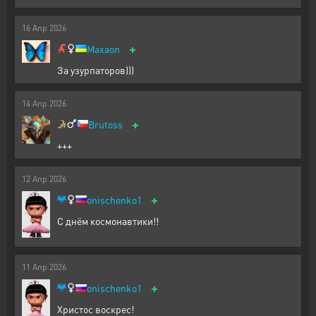
16
Апр
2026
+
Maxaon
За узурпаторов)))
14
Апр
2026
+
Brutoss
+++
12
Апр
2026
+
onischenko1
С днём космонавтики!!
11
Апр
2026
+
onischenko1
Христос воскрес!