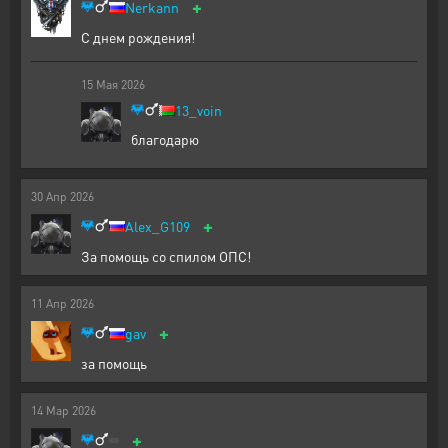
+
Nerkann
С днем рождения!
15
Мая
2026
13_voin
благодарю
30
Апр
2026
+
Alex_G109
За помощь со спилом ОПС!
11
Апр
2026
+
gav
за помощь
14
Мар
2026
+