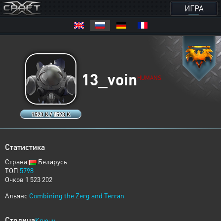
ИГРА
13_voin
HUMANS
1523 K / 1523 K
Статистика
Страна
Беларусь
ТОП
5798
Очков 1 523 202
Альянс
Combining the Zerg and Terran
Столица
Ключи