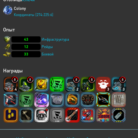
Colony
Координаты [274:225:6]
Опыт
43
Инфраструктура
12
Рейды
33
Боевой
Награды
4
2
3
3