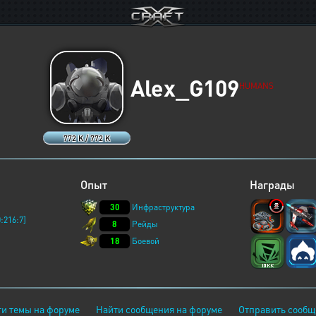
Alex_G109
HUMANS
772 K / 772 K
Опыт
Награды
30
Инфраструктура
:216:7]
8
Рейды
18
Боевой
и темы на форуме
Найти сообщения на форуме
Отправить сообщ