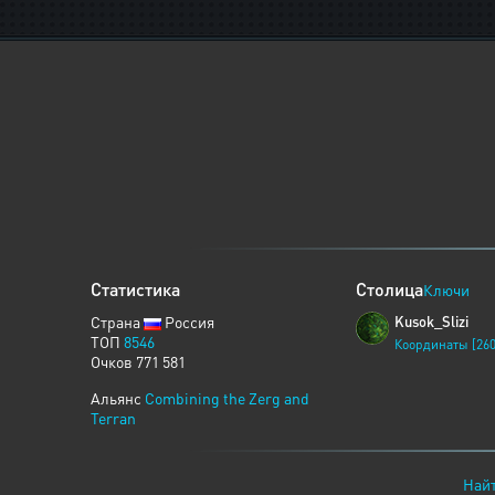
Статистика
Столица
Ключи
Страна
Россия
Kusok_Slizi
ТОП
8546
Координаты [260
Очков 771 581
Альянс
Combining the Zerg and
Terran
Найт