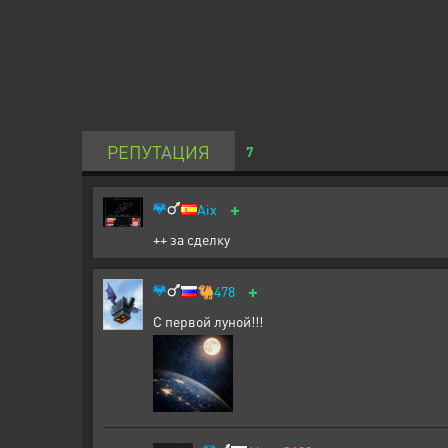
РЕПУТАЦИЯ
7
+
Aix
++ за сделку
+
🐫
478
С первой луной!!!