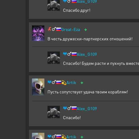
Alex_G109
Спасибо друг!
+
Great-Eza
В честь дружески-партнерских отношений!
Alex_G109
Спасибо! Будем расти и пухнуть вместе 
+
💫
Artik
Пусть сопутствует удача твоим кораблям!
Alex_G109
Спасибо!
+
💫
Artik