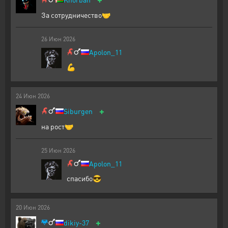
За сотрудничество🤝
26
Июн
2026
Apolon_11
💪
24
Июн
2026
+
Siburgen
на рост🤝
25
Июн
2026
Apolon_11
спасибо😎
20
Июн
2026
+
dikiy-37