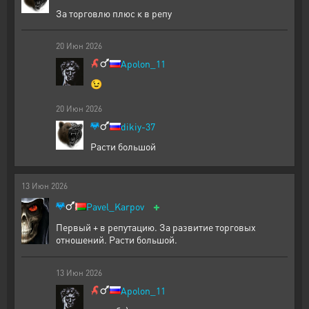
За торговлю плюс к в репу
20
Июн
2026
Apolon_11
😉
20
Июн
2026
dikiy-37
Расти большой
13
Июн
2026
+
Pavel_Karpov
Первый + в репутацию. За развитие торговых
отношений. Расти большой.
13
Июн
2026
Apolon_11