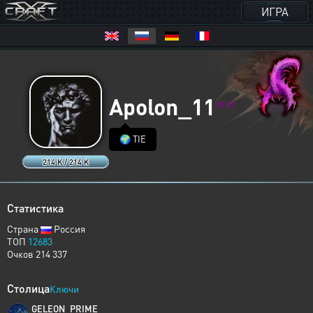
ИГРА
Apolon_11
XERJ
🌍 TIE
214 K / 214 K
Статистика
Страна
Россия
ТОП
12683
Очков 214 337
Столица
Ключи
GELEON_PRIME