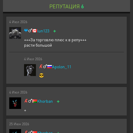
РЕПУТАЦИЯ
6
4
Июл
2026
+
lun123
+++За торговлю плюс к в репу+++
расти большой
4
Июл
2026
Apolon_11
😎
4
Июл
2026
+
Khorban
+
25
Июн
2026
+
Khorban