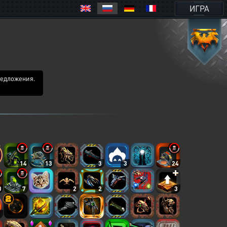
ИГРА
редложения.
14
13
3
3
24
0
7
2
2
3
7