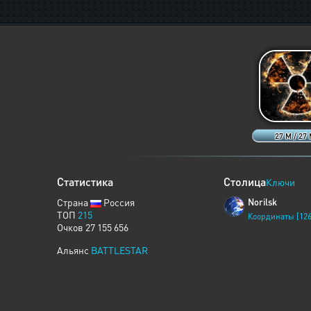
27 M / 27
Статистика
Столица
Ключи
Страна
Россия
Norilsk
ТОП
215
Координаты [126
Очков 27 155 656
Альянс
BATTLESTAR