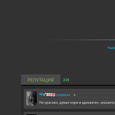
Найт
РЕПУТАЦИЯ
225
+
🇬🇪
imedaxxx
Не красиво, думал норм и адекватен, оказало