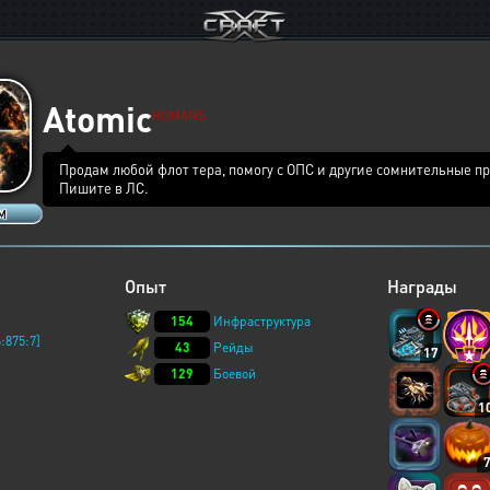
Atomic
HUMANS
Продам любой флот тера, помогу с ОПС и другие сомнительные п
Пишите в ЛС.
 M
Опыт
Награды
154
Инфраструктура
:875:7]
43
Рейды
17
129
Боевой
1