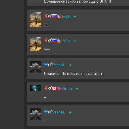
Большое спасибо за помощь с ОПС!!!
+
🐿️
ex2e
+++
+
🐿️
ex2e
+++
+
SashaL
Спасибо! Не могу не поставить +.
+
👾
Zinfin
+
+
SashaL
+