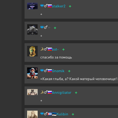
+
stalker2
+
+
+
+
bot-
спасибо за помощь
+
Gnomik
«Какая глыба, а? Какой матерый человечище! В
+
Annigiliator
+
+
🇪🇪
Kulibin