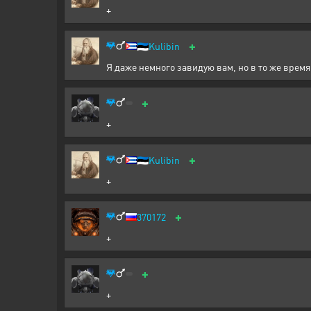
+
+
🇪🇪
Kulibin
Я даже немного завидую вам, но в то же время
+
+
+
🇪🇪
Kulibin
+
+
370172
+
+
+