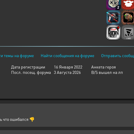
2
и темы на форуме
Найти сообщения на форуме
Отправить сообщ
Дата регистрации
16 Января 2022
Анкета героя
Посл. посещ. форума
3 Августа 2026
B/S вышел на лп
сь что ошибался 👎