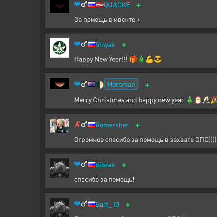
+
🇱🇻
QUACKE
За помощь в ивенте +
+
Sinyak
Happy New Year!!! 🎁🎄💪😎
+
Marsman
🌓
Merry Christmas and happy new year 🎄🎅🥂
+
Romersher
Огромное спасибо за помощь в захвате ОПС))))
+
dibrak
спасибо за помощь!
+
Bart_13