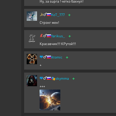
Ну, за supra ! четко бахнул!
+
KoT_777
Стронг мен!
+
Yarikus_
Красавчик!!! КРутой!!!
+
Atomic
+
+
🎭
skymma
+++