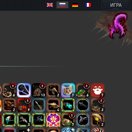
ИГРА
6
13
2
7
6
7
2
9
4
3
3
7
2