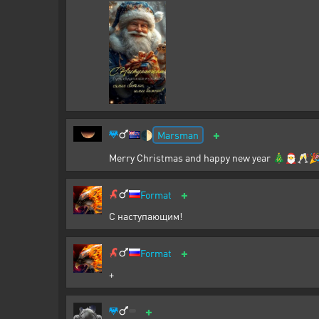
+
Marsman
🌓
Merry Christmas and happy new year 🎄🎅🥂
+
Format
С наступающим!
+
Format
+
+