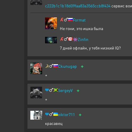
c222b1c1b18d09faa83a3565ccb8f434
сервис во
Format
Не гони, это ишка была
👾
Zinfin
7 дней офлайн, у тебя низкий IQ?
+
Ckunugap
+
+
SergeyV
+
+
viktor711
красавец