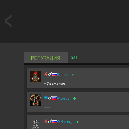
РЕПУТАЦИЯ
331
+
Kapec
+ Уважение
+
Atomic
+++
+
Yarikus_