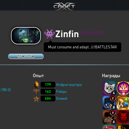
👾
Zinfin
HEAD CLUSTER
Must consume and adapt. ///BATTLESTAR
70 M / 70 M
Опыт
Награды
179
Инфраструктура
:780:3]
162
Рейды
4
604
Боевой
8
6