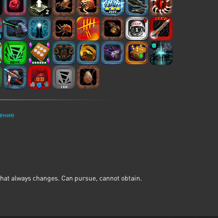
2
8
ение
 that always changes. Can pursue, cannot obtain.