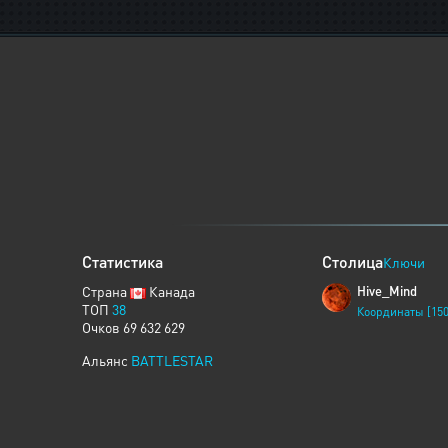
Статистика
Столица
Ключи
Страна
Канада
Hive_Mind
ТОП
38
Координаты [150
Очков 69 632 629
Альянс
BATTLESTAR