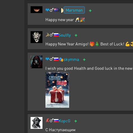
+
Marsman
🌓
Happy new year 🥂🎉
+
Soulfly
Happy New Year Amigo! 🎁🎄 Best of Luck! 💪
+
🎭
skymma
I wish you good Health and Good luck in the new 
+
KopcG
С Наступающим