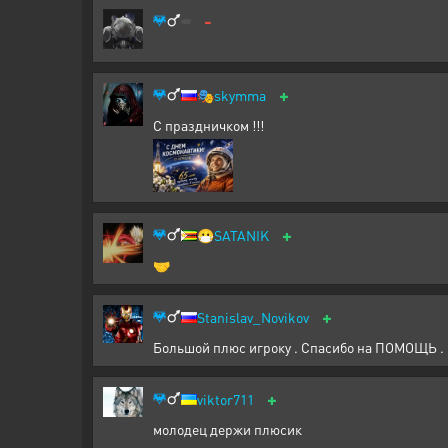
-
+
🎭
skymma
С праздничком !!!
+
😷
SATANIK
🤝
+
Stanislav_Novikov
Большой плюс игроку . Спасибо на ПОМОЩЬ .
+
viktor711
молодец держи плюсик