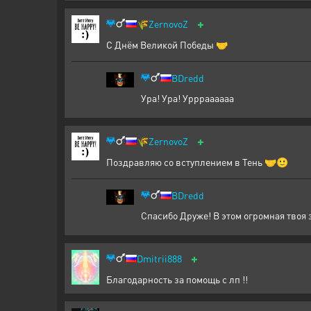
+
🌾
ZernovoZ
С Днём Великой Победы 🤝
BDredd
Ура! Ура! Уррраааааа
+
🌾
ZernovoZ
Поздравляю со вступлением в Тень 🤝🙂
BDredd
Спасибо Друже! В этом огромная твоя 
+
Dmitrii888
Благодарность за помощь с лп !!