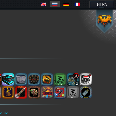
ИГРА
4
2
ение