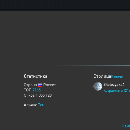
Статистика
Столица
Ключи
Страна
Россия
Zhelezyaka4
ТОП
7165
Координаты [212
Очков 1 055 128
Альянс
Тень
Найт