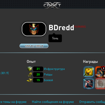
BDredd
HUMANS
Тень
1055 K / 1055 K
Опыт
Награды
31
Инфраструктура
:301:9]
20
Рейды
15
Боевой
и темы на форуме
Найти сообщения на форуме
Отправить сообщ