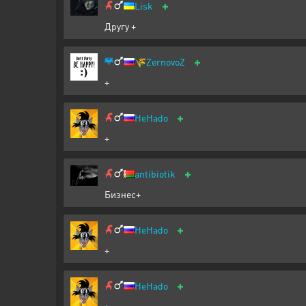
+
Lisk
Другу +
+
🌾
ZernovoZ
+
+
HeHado
+
+
antibiotik
Бизнес+
+
HeHado
+
+
HeHado