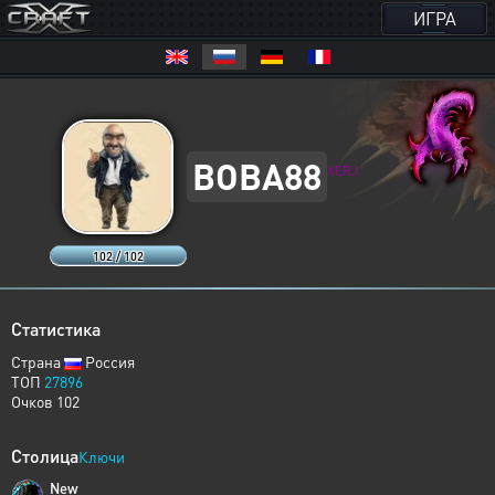
ИГРА
BOBA88
XERJ
102 / 102
Статистика
Страна
Россия
ТОП
27896
Очков 102
Столица
Ключи
New