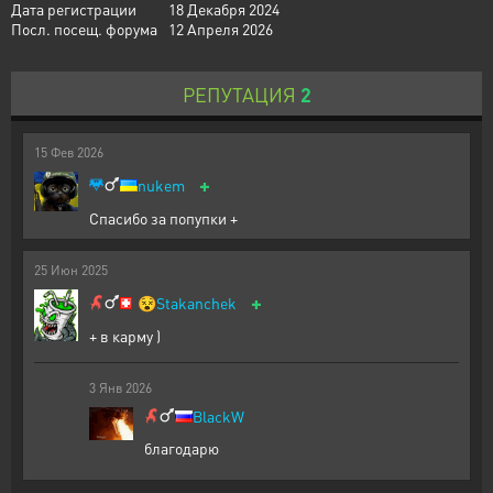
Дата регистрации
18 Декабря 2024
Посл. посещ. форума
12 Апреля 2026
РЕПУТАЦИЯ
2
15
Фев
2026
+
nukem
Спасибо за попупки +
25
Июн
2025
+
😵
Stakanchek
+ в карму )
3
Янв
2026
BlackW
благодарю