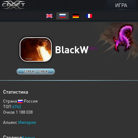
ИГРА
BlackW
XERJ
1188 K / 1188 K
Статистика
Страна
Россия
ТОП
6742
Очков 1 188 038
Альянс
Империя
Столица
Ключи