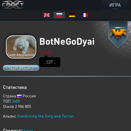
ИГРА
BotNeGoDyai
HUMANS
_ CZT _
2987 K / 2987 K
Статистика
Страна
Россия
ТОП
3409
Очков 2 986 805
Альянс
Combining the Zerg and Terran
Столица
Ключи