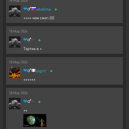
18
Мар
2024
+
vdvdima
++++ чем смог-))))
18
Мар
2024
+
Тортик в +
18
Мар
2024
+
ulgrit
++++++
18
Мар
2024
+
++