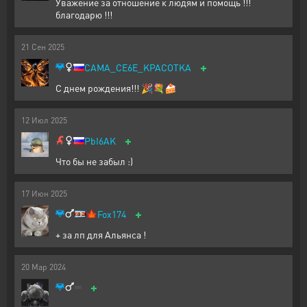
Уважение за отношение к людям и помощь !!!
благодарю !!!
21
Сен
2025
+
CAMA_CE6E_KPACOTKA
С днем рождения!!! 🎉💐🍰
12
Июл
2025
+
PbI6AK
Что бы не забыл :)
17
Июн
2025
+
🍁
Fox174
+ за лп для Альянса !
20
Мар
2024
+