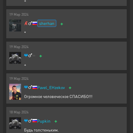
+
19
Мар
2024
+
sherhan
*
19
Мар
2024
+
+
19
Мар
2024
+
Pavel_EHzekov
Огромное человеческое СПАСИБО!!!
18
Мар
2024
+
Pupkin
Будь толстеньким.