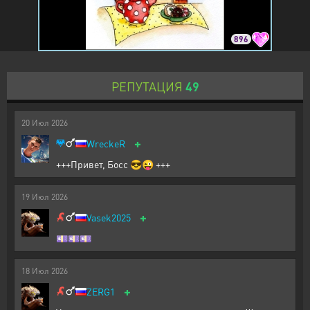
896
РЕПУТАЦИЯ
49
20
Июл
2026
+
WreckeR
+++Привет, Босс 😎😜 +++
19
Июл
2026
+
Vasek2025
💷💷💷
18
Июл
2026
+
ZERG1