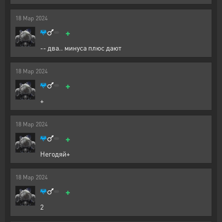
18
Мар
2024
+
-- два.. минуса плюс дают
18
Мар
2024
+
+
18
Мар
2024
+
Негодяй+
18
Мар
2024
+
2