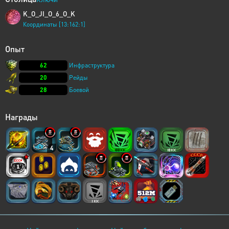
K_O_JI_O_6_O_K
Координаты [13:162:1]
Опыт
62
Инфраструктура
20
Рейды
28
Боевой
Награды
4