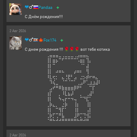
+
Pandaa
С Днём рождения!!!
2
Авг
2026
+
🍁
Fox174
С днем рождения !!! 🌹🌹🌹 вот тебе котика
⠀⠀⠀⠀⠀⠀⠀⢀⣤⣤⣤⣀⢀⣀⣀⣀⢀⣠⣤⣤⣄⠀⠀⠀⠀⠀⠀⠀⠀⠀
⠀⠀⠀⠀⠀⠀⠀⢸⡇⣶⡦⠉⠋⠉⠉⠉⠉⠡⣶⡆⢹⡄⠀⠀⠀⠀⠀⠀⠀⠀
⠀⠀⠀⠀⠀⠀⠀⢸⡇⠉⠀⠀⠀⠀⠀⠀⠀⠀⠈⠁⣼⠀⠀⠀⠀⠀⠀⠀⠀⠀
⠀⠀⠀⠀⠀⠀⠀⢸⡇⠀⠴⠶⠦⠀⠀⠀⡴⠶⠆⠀⢻⠀⠀⠀⠀⠀⠀⠀⠀⠀
⠀⠀⠀⠀⠀⠀⠀⠸⣇⢖⡂⠀⣄⢘⣟⠃⣠⠀⣐⡢⡾⠖⠶⣄⠀⠀⠀⠀⠀⠀
⠀⠀⠀⠀⠀⠀⠀⠀⠹⢮⣀⠀⠈⠉⠈⠉⠁⢀⣠⠟⢁⣰⣰⣼⠇⠀⠀⠀⠀⠀
⠀⠀⠀⠀⠀⠀⠀⠀⣠⠞⠛⠿⣷⣶⣶⣶⡿⠟⠃⠀⠀⠉⡏⠀⠀⠀⠀⠀⠀⠀
⠀⠀⠀⠀⠀⠀⠀⢰⡏⠀⠀⡀⠸⣇⣦⡼⠀⠀⡀⠀⢀⣼⠃⠀⠀⠀⠀⠀⠀⠀
⠀⠀⠀⠀⠀⠀⠀⢸⡇⠀⠀⠳⢤⡖⠒⠲⢤⠀⠉⠙⣏⠁⠀⠀⠀⠀⠀⠀⠀⠀
⠀⠀⠀⠀⠀⠀⠀⢀⡷⣄⡀⠀⣐⡷⠀⠀⢸⡆⠀⠀⢸⡇⠀⠀⠀⠀⠀⠀⠀⠀
⠀⠀⠀⠀⠀⠀⠀⢸⡇⠀⠉⢻⡏⠁⠀⠀⢸⡇⠀⠀⢠⡇⠀⠀⠀⠀⠀⠀⠀⠀
⠀⠀⠀⠀⠀⠀⠀⢈⡷⡋⢉⠛⣧⠀⠀⠀⣸⠟⡉⢙⢺⡅⠀⠀⠀⠀⠀⠀⠀⠀
⠀⠀⠀⠀⠀⠀⠀⠈⠛⠓⠚⠚⠛⠛⠛⠛⠛⠓⠛⠚⠛
2
Авг
2026