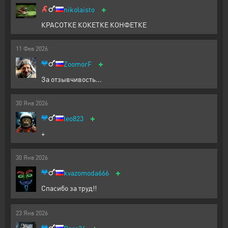
+
nikolaisto
КРАСОТКЕ КОКЕТКЕ КОНФЕТКЕ
11
Фев
2026
+
ZoomorF
За отзывчивость...
30
Янв
2026
+
leo823
+
30
Янв
2026
+
kvazomoda666
Спасибо за труд!!
23
Янв
2026
+
Bars36