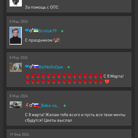
За помощь с ОПС
8
Мар
2026
+
Strelok79
С праздником !🎉
8
Мар
2026
+
BotNeGoDyai
🌹🌹🌹🌹🌹🌹🌹🌹🌹🌹🌹🌹🌹🌹🌹С 8 Марта!
🌹🌹🌹🌹🌹🌹🌹🌹🌹🌹🌹🌹🌹🌹🌹 ❤️
8
Мар
2026
+
_Baba-xa_
С 8 марта! Желаю тебе всего и пусть все твои мечты
сбудутся! Цветы выслал
19
Фев
2026