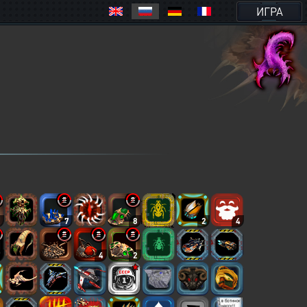
ИГРА
3
7
8
2
4
7
4
2