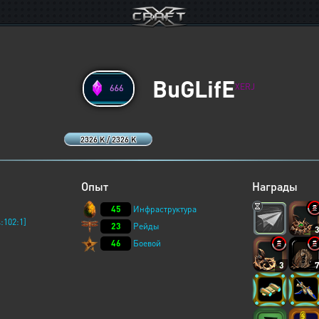
BuGLifE
XERJ
2326 K / 2326 K
Опыт
Награды
45
Инфраструктура
:102:1]
23
Рейды
46
Боевой
3