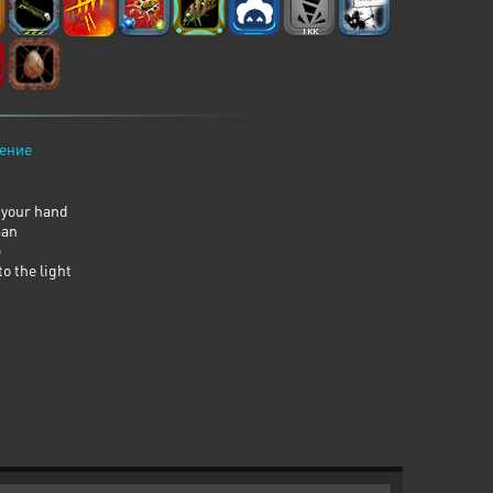
ение
 your hand
man
e
o the light