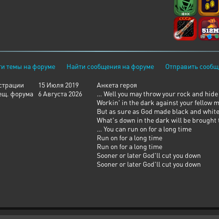
и темы на форуме
Найти сообщения на форуме
Отправить сообщ
страции
15 Июля 2019
Анкета героя
ещ. форума
6 Августа 2026
… Well you may throw your rock and hide
Workin' in the dark against your fellow 
But as sure as God made black and whit
What's down in the dark will be brought t
… You can run on for a long time
Run on for a long time
Run on for a long time
Sooner or later God'll cut you down
Sooner or later God'll cut you down