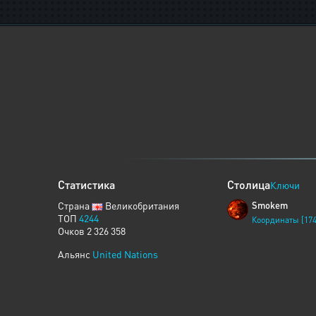
Статистика
Столица
Ключи
Страна
Великобритания
Smokem
ТОП
4244
Координаты [174
Очков 2 326 358
Альянс
United Nations