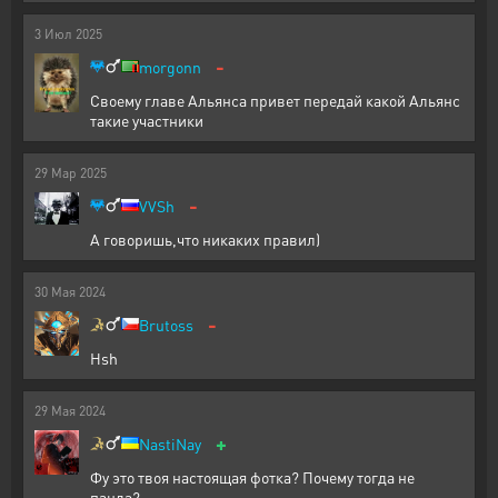
3
Июл
2025
-
morgonn
Своему главе Альянса привет передай какой Альянс
такие участники
29
Мар
2025
-
VVSh
А говоришь,что никаких правил)
30
Мая
2024
-
Brutoss
Hsh
29
Мая
2024
+
NastiNay
Фу это твоя настоящая фотка? Почему тогда не
панда?