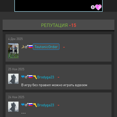
0
РЕПУТАЦИЯ
-15
4
Дек
2025
-
TeutonicOrder
25
Ноя
2025
-
〽️
Brodyga23
В игру без правил можно играть вдвоем
24
Ноя
2025
-
〽️
Brodyga23
---