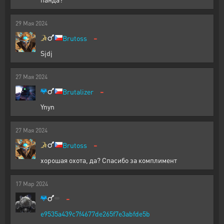
29
Мая
2024
-
Brutoss
Sjdj
27
Мая
2024
-
Brutalizer
Ynyn
27
Мая
2024
-
Brutoss
хорошая охота, да? Спасибо за комплимент
17
Мар
2024
-
e9535a439c7f4677de265f7e3abfde5b