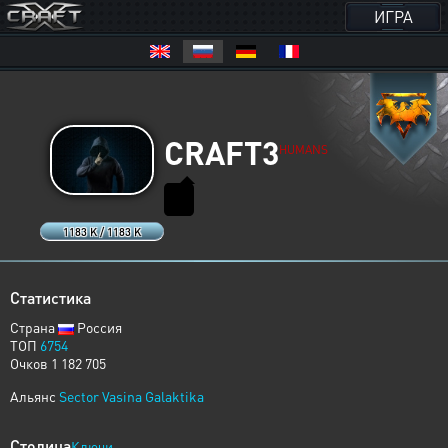
ИГРА
CRAFT3
HUMANS
1183 K / 1183 K
Статистика
Страна
Россия
ТОП
6754
Очков 1 182 705
Альянс
Sector Vasina Galaktika
Столица
Ключи