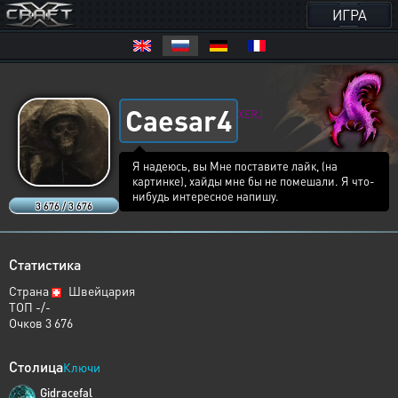
ИГРА
Caesar4
XERJ
Я надеюсь, вы Мне поставите лайк, (на
картинке), хайды мне бы не помешали. Я что-
нибудь интересное напишу.
3 676 / 3 676
Статистика
Страна
Швейцария
ТОП -/-
Очков 3 676
Столица
Ключи
Gidracefal