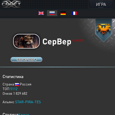
ИГРА
CepBep
HUMANS
1830 K / 1830 K
Статистика
Страна
Россия
ТОП
5112
Очков 1 829 682
Альянс
STAR-PIRA-TES
Столица
Ключи