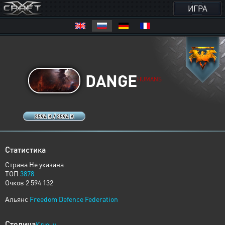
ИГРА
DANGE
HUMANS
2594 K / 2594 K
Статистика
Страна Не указана
ТОП
3878
Очков 2 594 132
Альянс
Freedom Defence Federation
Столица
Ключи