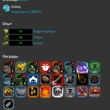
Colony
Координаты [7:3000:9]
Опыт
47
Инфраструктура
26
Рейды
21
Боевой
Награды
2
7
2
4
2
4
5