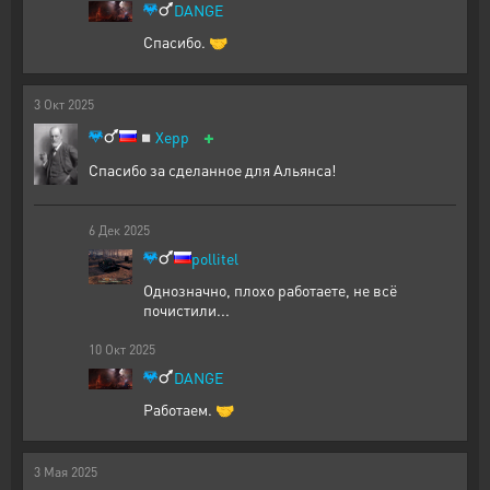
DANGE
Спасибо. 🤝
3
Окт
2025
+
◽
Xepp
Спасибо за сделанное для Альянса!
6
Дек
2025
pollitel
Однозначно, плохо работаете, не всё
почистили...
10
Окт
2025
DANGE
Работаем. 🤝
3
Мая
2025