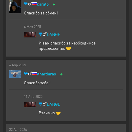
+
karat5
Спасибо за обмен!
4
Мая
2025
DANGE
И вам спасибо за необходимое
предложение. 🤝
4
Апр
2025
+
Anardaras
Спасибо тебе !
11
Апр
2025
DANGE
Взаимно 🤝
22
Авг
2024