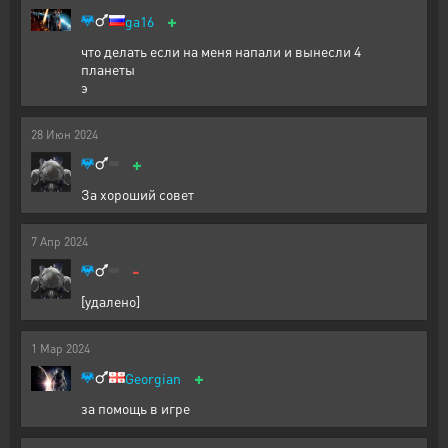
+
ga16
что делать если на меня напали и вынесли 4
планеты
э
28
Июн
2024
+
За хороший совет
7
Апр
2024
-
[удалено]
1
Мар
2024
+
Georgian
за помощь в игре