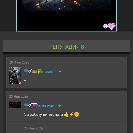
0
РЕПУТАЦИЯ
8
28
Июл
2026
+
🥦
moush
+
23
Янв
2026
+
Voverwan
За работу дипломата 👍⚡✊
25
Янв
2026