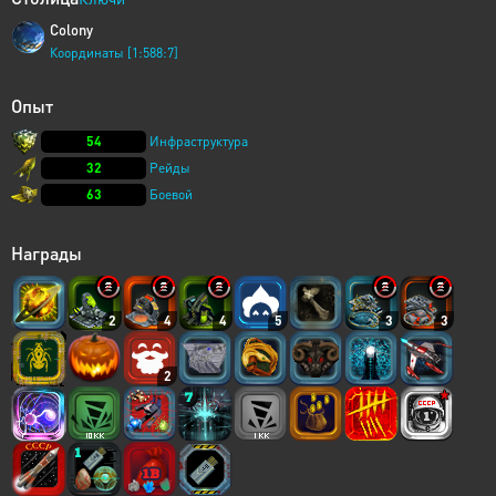
Colony
Координаты [1:588:7]
Опыт
54
Инфраструктура
32
Рейды
63
Боевой
Награды
2
4
4
5
3
3
2