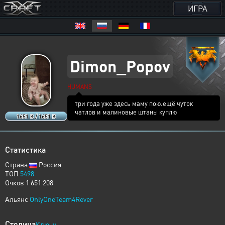
ИГРА
Dimon_Popov
HUMANS
три года уже здесь маму пою.ещё чуток
чатлов и малиновые штаны куплю
1651 K / 1651 K
Статистика
Страна
Россия
ТОП
5498
Очков 1 651 208
Альянс
OnlyOneTeam4Rever
Столица
Ключи