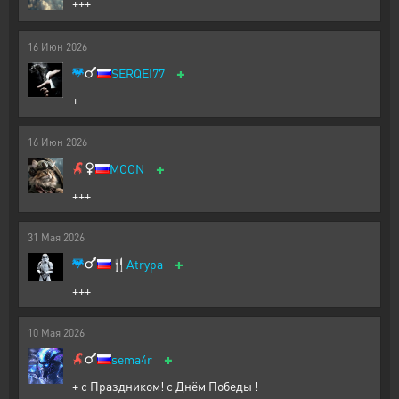
+++
16
Июн
2026
+
SERQEI77
+
16
Июн
2026
+
MOON
+++
31
Мая
2026
+
🍴
Atrypa
+++
10
Мая
2026
+
sema4r
+ с Праздником! с Днём Победы !