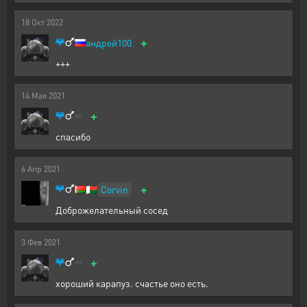
18
Окт
2022
+
андрей100
+++
14
Мая
2021
+
спасибо
6
Апр
2021
+
Corvin
🇲🇬
Доброжелательный сосед
3
Фев
2021
+
хороший карапуз. счастье оно есть.