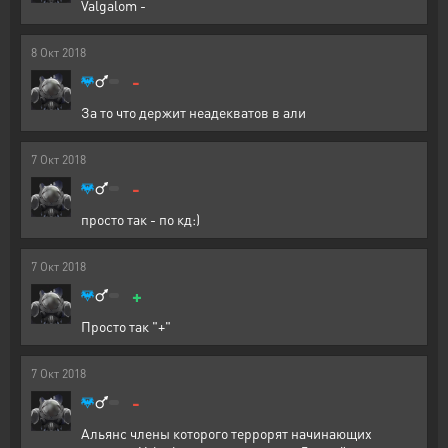
Valgalom -
8
Окт
2018
-
За то что держит неадекватов в али
7
Окт
2018
-
просто так - по кд:)
7
Окт
2018
+
Просто так "+"
7
Окт
2018
-
Альянс члены которого террорят начинающих