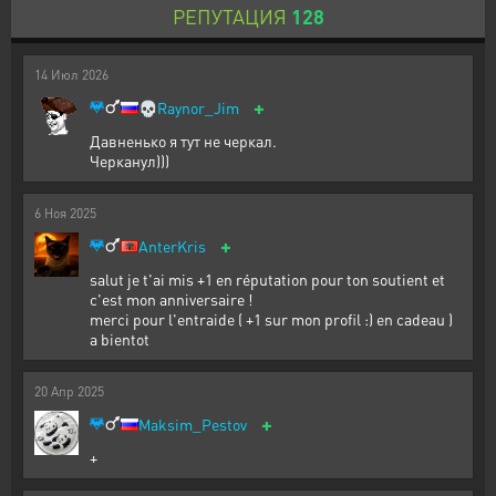
РЕПУТАЦИЯ
128
14
Июл
2026
+
💀
Raynor_Jim
Давненько я тут не черкал.
Черканул)))
6
Ноя
2025
+
AnterKris
salut je t'ai mis +1 en réputation pour ton soutient et
c'est mon anniversaire !
merci pour l'entraide ( +1 sur mon profil :) en cadeau )
a bientot
20
Апр
2025
+
Maksim_Pestov
+