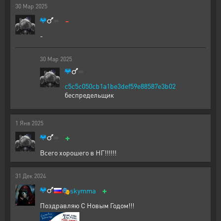
30
Мар
2025
-
-
30
Мар
2025
c5c5c050cb1a1be3def59e88587e3b02
беспредельщик
1
Янв
2025
+
Всего хорошего в НГ!!!!!!
31
Дек
2024
+
🎭
skymma
Поздравляю С Новым Годом!!!