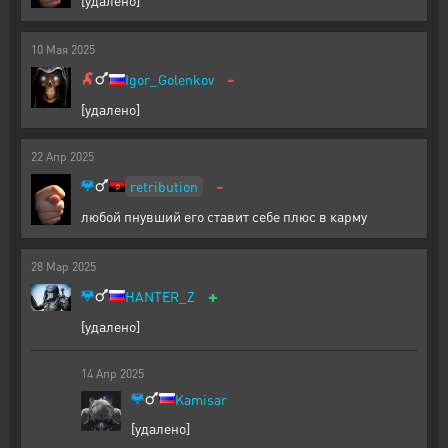
[удалено]
10
Мая
2025
-
Igor_Golenkov
[удалено]
22
Апр
2025
-
retribution
любой пнувший его ставит себе плюс в карму
28
Мар
2025
+
HANTER_Z
[удалено]
14
Апр
2025
Kamisar
[удалено]