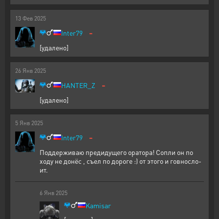
13
Фев
2025
-
Inter79
[удалено]
26
Янв
2025
-
HANTER_Z
[удалено]
5
Янв
2025
-
Inter79
Поддерживаю предидущего оратора! Сопли он по
ходу не донёс , съел по дороге :) от этого и говносло-
ит.
6
Янв
2025
Kamisar