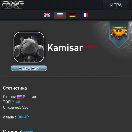
ИГРА
Kamisar
HUMANS
664 K / 664 K
Статистика
Страна
Россия
ТОП
9148
Очков 663 536
Альянс
ЭФИР
Столица
Ключи