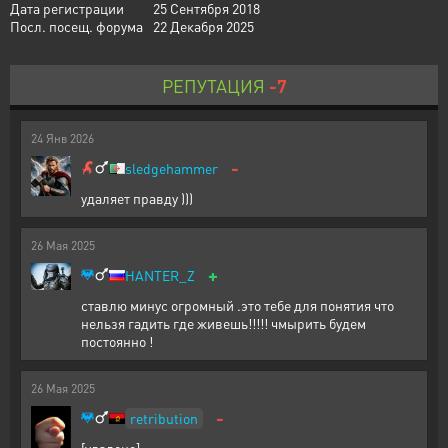
Дата регистрации
25 Сентября 2018
Посл. посещ. форума
22 Декабря 2025
РЕПУТАЦИЯ
-7
24
Янв
2026
-
sledgehammer
удаляет правду )))
26
Мая
2025
+
HANTER_Z
ставлю минус огромный .это тебе для понятия что
нельзя гадить где живешь!!!!! чмырить будем
постоянно !
26
Мая
2025
-
retribution