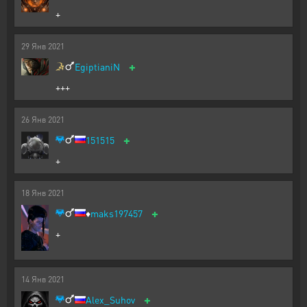
+
29
Янв
2021
+
EgiptianiN
+++
26
Янв
2021
+
151515
+
18
Янв
2021
+
♦️
maks197457
+
14
Янв
2021
+
Alex_Suhov