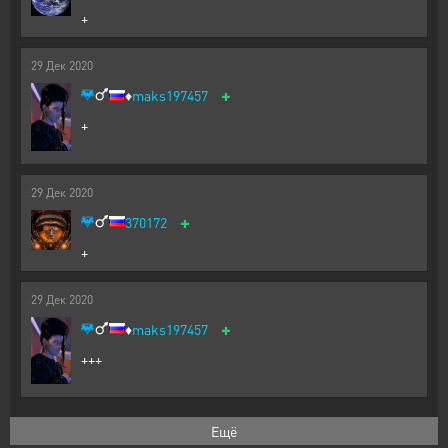
+
29
Дек
2020
+
♦️
maks197457
+
29
Дек
2020
+
370172
+
29
Дек
2020
+
♦️
maks197457
+++
Ещё