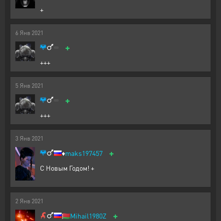
+
6
Янв
2021
+
+++
5
Янв
2021
+
+++
3
Янв
2021
+
♦️
maks197457
С Новым Годом! +
2
Янв
2021
+
🇧🇾
Mihail1980Z