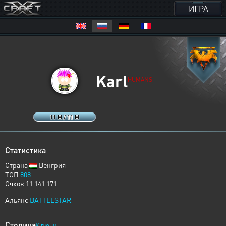
ИГРА
Karl
HUMANS
11 M / 11 M
Статистика
Страна
Венгрия
ТОП
808
Очков 11 141 171
Альянс
BATTLESTAR
Столица
Ключи