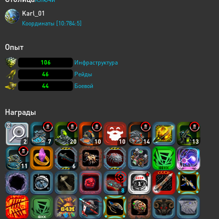
Karl_01
Координаты [10:784:5]
Опыт
106
Инфраструктура
46
Рейды
44
Боевой
Награды
2
7
20
10
10
14
13
11
6
8