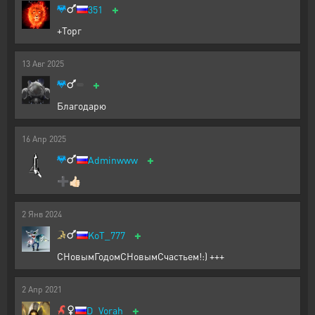
+
351
+Торг
13
Авг
2025
+
Благодарю
16
Апр
2025
+
Adminwww
➕👍🏻
2
Янв
2024
+
KoT_777
СНовымГодомСНовымСчастьем!:) +++
2
Апр
2021
+
D_Vorah