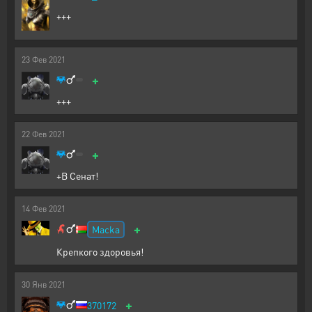
+++
23
Фев
2021
+
+++
22
Фев
2021
+
+В Сенат!
14
Фев
2021
+
Macka
Крепкого здоровья!
30
Янв
2021
+
370172