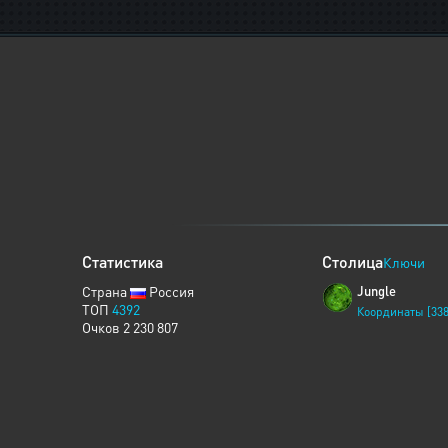
Статистика
Столица
Ключи
Страна
Россия
Jungle
ТОП
4392
Координаты [338
Очков 2 230 807