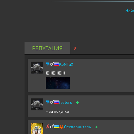
Найт
РЕПУТАЦИЯ
0
KeNTaX
))))))))))))))))
+
testers
+ за покупки
+
🦀
Осквернитель