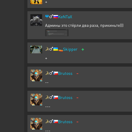
+
KeNTaX
Админы это стёрли два раза, прикиньте)))
+
🚤
Skipper
+
-
Brutoss
--
-
Brutoss
---
-
Brutoss
---