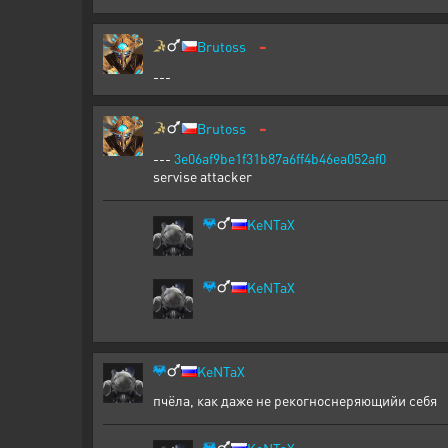
-
Brutoss
---
-
Brutoss
---
3e06af9be1f31b87a6ff4b46ea052af0
servise attacker
KeNTaX
KeNTaX
KeNTaX
пчёла, как даже не рекогноснеряющийи себя