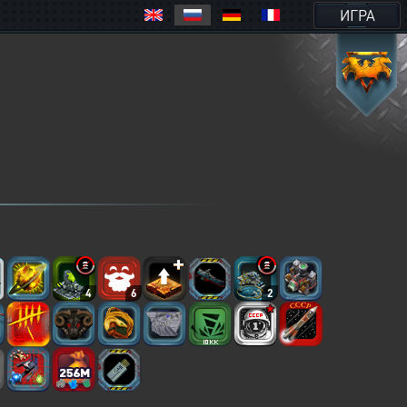
ИГРА
4
6
2