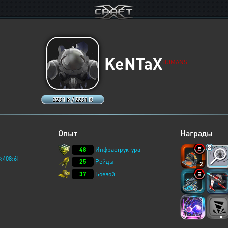
KeNTaX
HUMANS
2231 K / 2231 K
Опыт
Награды
48
Инфраструктура
:408:6]
25
Рейды
2
37
Боевой