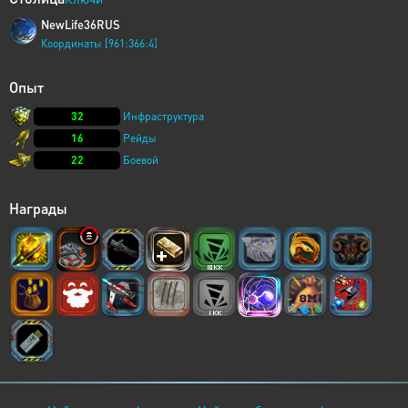
NewLife36RUS
Координаты [961:366:4]
Опыт
32
Инфраструктура
16
Рейды
22
Боевой
Награды