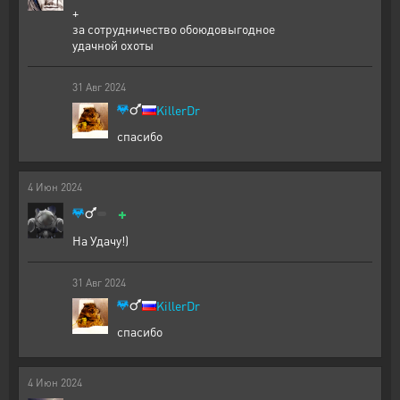
+
за сотрудничество обоюдовыгодное
удачной охоты
31
Авг
2024
KillerDr
спасибо
4
Июн
2024
+
На Удачу!)
31
Авг
2024
KillerDr
спасибо
4
Июн
2024