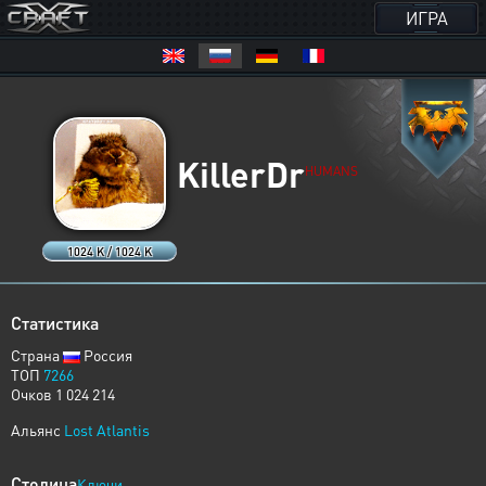
ИГРА
KillerDr
HUMANS
1024 K / 1024 K
Статистика
Страна
Россия
ТОП
7266
Очков 1 024 214
Альянс
Lost Atlantis
Столица
Ключи