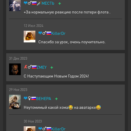
+
🗡️
MECTb
+За нормальную реакцию после потери флота .
12
Июл
2024
KillerDr
Спасибо за урок, очень поучительно.
31
Дек
2023
+
ZMEY
С Наступающим Новым Годом 2024!
29
Ноя
2023
+
BEHEPA
Неутомимый какой хома😂 на аватарке😅
30
Ноя
2023
KillerDr