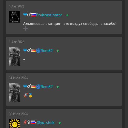
1
Авг
2026
+
Prokrastinator
Альянсовая станция - это воздух свободы, спасибо!
➕
1
Авг
2026
+
🌀
Rom82
+
31
Июл
2026
+
🌀
Rom82
🚀🥇
30
Июл
2026
+
▪️
Olyu-shok