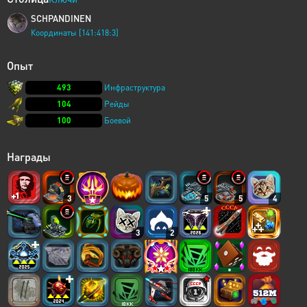
SCHPANDINEN
Координаты [141:418:3]
Опыт
493
Инфраструктура
104
Рейды
100
Боевой
Награды
3
5
5
4
3
2