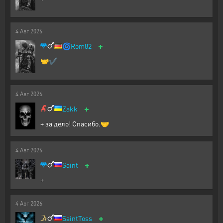
4
Авг
2026
+
🌀
Rom82
🤝✔
4
Авг
2026
+
Zakk
+ за дело! Спасибо.🤝
4
Авг
2026
+
Saint
+
4
Авг
2026
+
SaintToss