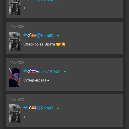
+
1
Авг
2026
+
🌀
Rom82
Спасибо за Врата 🤝💥
1
Авг
2026
+
♦️
maks197457
Супер-врата +
1
Авг
2026
+
🌀
Rom82
+