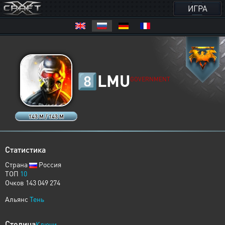
ИГРА
8️⃣
LMU
GOVERNMENT
143 M / 143 M
Статистика
Страна
Россия
ТОП
10
Очков 143 049 274
Альянс
Тень
Столица
Ключи