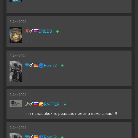
+
3
Авг
2026
+
DREDD
+
3
Авг
2026
+
🌀
Rom82
+
2
Авг
2026
+
🤪
RAFTER
++++ спасибо что реально помог и помогаешь!!!!
2
Авг
2026
+
🌀
Rom82