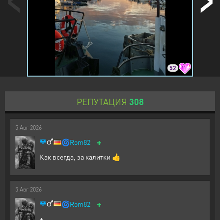
52
РЕПУТАЦИЯ
308
5
Авг
2026
+
🌀
Rom82
Как всегда, за калитки 👍
5
Авг
2026
+
🌀
Rom82
+