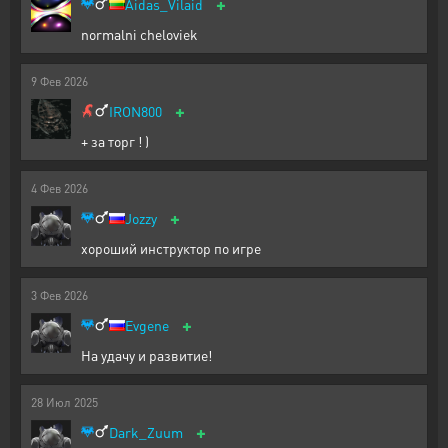
+
Aidas_Vilaid
normalni cheloviek
9
Фев
2026
+
IRON800
+ за торг ! )
4
Фев
2026
+
Jozzy
хороший инструктор по игре
3
Фев
2026
+
Evgene
На удачу и развитие!
28
Июл
2025
+
Dark_Zuum