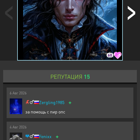
60
РЕПУТАЦИЯ
15
6
Авг
2026
+
Zergling1985
за помощь с пир опс
4
Авг
2026
+
Fenixx