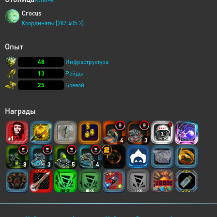
Crocus
Координаты [282:405:2]
Опыт
48
Инфраструктура
13
Рейды
25
Боевой
Награды
4
3
8
3
5
4