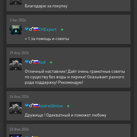
Благодарю за покупку
3
Авг
2026
+
CHExpert
+ 1 за помощь и советы
29
Апр
2026
+
Kod
Отличный наставник! Даёт очень грамотные советы
по существу без воды и лирики! Оказывает разного
рода поддержку! Рекомендую!
26
Апр
2026
+
AndreiShitov
Дружище ! Одекватный и поможет любому
23
Фев
2026