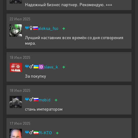
Надежный бизнес партнер. Рекомендую. +++
22
Июл
2025
+
aleksa_fso
Лучший наставник всех времён со дня сотворения
мира.
18
Июл
2025
+
✡️
slava_k
За покупку
18
Июл
2025
+
mobid
стань императором
17
Июл
2025
+
9I-KTO