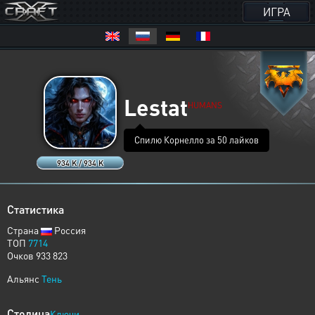
ИГРА
Lestat
HUMANS
Спилю Корнелло за 50 лайков
934 K / 934 K
Статистика
Страна
Россия
ТОП
7714
Очков 933 823
Альянс
Тень
Столица
Ключи