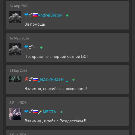
26
Апр
2026
+
AndreiShitov
За помощь
14
Мар
2026
+
Поздравляю с первой сотней БО!
2
Мар
2026
+
_NADZERATEL_
Взаимно, спасибо за пожелания!
8
Янв
2026
+
🗡️
MECTb
Взаимно , и тебя с Рождеством !!!
1
Янв
2026