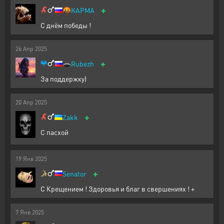
+
🤬
KAPMA
С днём победы !
26
Апр
2025
+
🕳️
Rubezh
За поддержку)
20
Апр
2025
+
Zakk
С пасхой
19
Янв
2025
+
Senator
С Крещением ! Здоровья и благ в свершениях ! +
7
Янв
2025