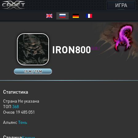
ИГРА
IRON800
XERJ
19 M / 19 M
Статистика
Страна Не указана
ТОП
368
Очков 19 485 051
Альянс
Тень
Столица
Ключи