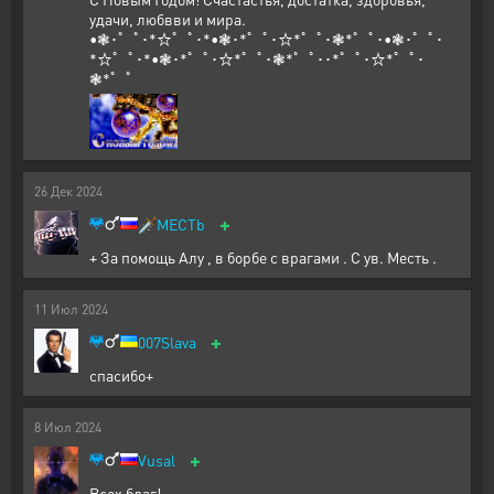
удачи, любвви и мира.
•❃･゜ﾟ･*☆゜ﾟ･*•❃･*゜ﾟ･☆*゜ﾟ･❃*゜ﾟ･•❃･゜ﾟ･
*☆゜ﾟ･*•❃･*゜ﾟ･☆*゜ﾟ･❃*゜ﾟ･･*゜ﾟ･☆*゜ﾟ･
❃*゜ﾟ
26
Дек
2024
+
🗡️
MECTb
+ За помощь Алу , в борбе с врагами . С ув. Месть .
11
Июл
2024
+
007Slava
спасибо+
8
Июл
2024
+
Vusal
Всех благ!