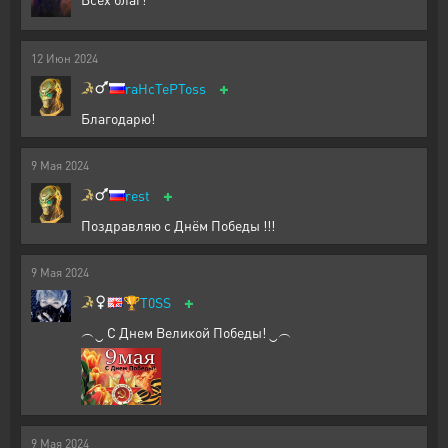
12
Июн
2024
+
raHcTePToss
Благодарю!
9
Мая
2024
+
rest
Поздравляю с Днём Победы !!!
9
Мая
2024
+
🏆
T0SS
︵‿ С Днем Великой Победы! ‿︵
9
Мая
2024