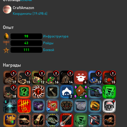
CraftAmazon
Координаты [19:498:6]
Опыт
98
Инфраструктура
43
Рейды
111
Боевой
Награды
17
15
12
16
14
4
17
15
18
2