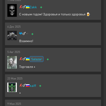
+
Zakk
С новым годом! Здоровья и только здоровья 🍺
6
Дек
2025
+
Взаимно!
5
Авг
2025
+
Salazar
Торговля +
23
Мая
2025
+
kaiff
+
9
Мая
2025