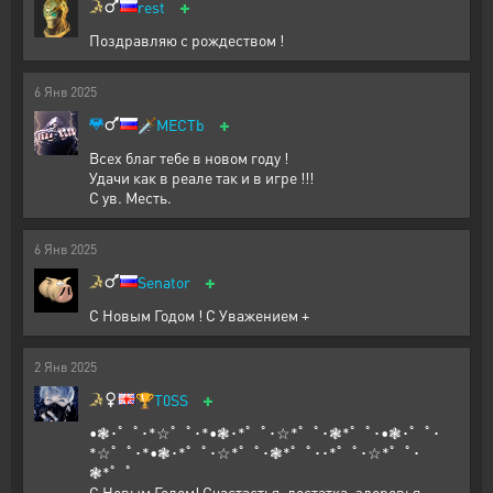
+
rest
Поздравляю с рождеством !
6
Янв
2025
+
🗡️
MECTb
Всех благ тебе в новом году !
Удачи как в реале так и в игре !!!
С ув. Месть.
6
Янв
2025
+
Senator
С Новым Годом ! С Уважением +
2
Янв
2025
+
🏆
T0SS
•❃･゜ﾟ･*☆゜ﾟ･*•❃･*゜ﾟ･☆*゜ﾟ･❃*゜ﾟ･•❃･゜ﾟ･
*☆゜ﾟ･*•❃･*゜ﾟ･☆*゜ﾟ･❃*゜ﾟ･･*゜ﾟ･☆*゜ﾟ･
❃*゜ﾟ
С Новым Годом! Счастастья, достатка, здоровья,