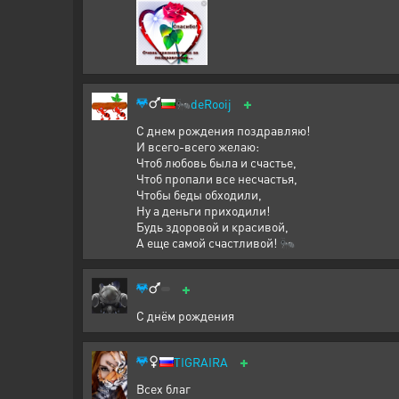
+
🐜
deRooij
С днем рождения поздравляю!
И всего-всего желаю:
Чтоб любовь была и счастье,
Чтоб пропали все несчастья,
Чтобы беды обходили,
Ну а деньги приходили!
Будь здоровой и красивой,
А еще самой счастливой! 🐜
+
С днём рождения
+
TIGRAIRA
Всех благ