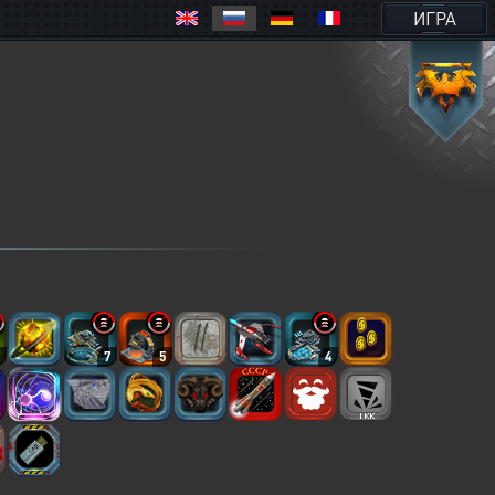
ИГРА
7
7
5
4