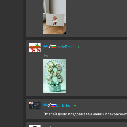
+
🐜
deRooij
🐜
+
DarkBis
От всей души поздравляем наших прекрасных