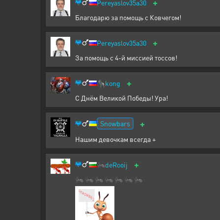
+
Pereyaslov35a30
Благодарю за помощь с Ковчегом!
+
Pereyaslov35a30
За помощь с 4-й миссией тоссов!
+
🦍
kong
С Днём Великой Победы! Ура!
+
Snowbars
Нашим девочкам всегда +
+
🐜
deRooij
🐜 🐜 🐜 🐜 🐜 🐜 🐜