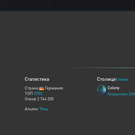
Статистика
Столица
Ключи
Страна
Германия
Colony
ТОП
3703
Координаты [248
Очков 2 744 205
Альянс
Тень