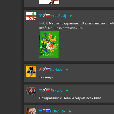
+
🐜
deRooij
🐜С 8 Марта поздравляю! Желаю счастья, любв
необычайно счастливой!🐜
+
HeHado
Так надо !
+
🦍
kong
Поздравляю с Новым годом! Всех благ!
+
TIGRAIRA