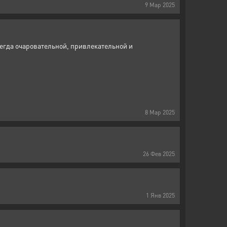
9
Мар
2025
сегда очаровательной, привлекательной и
8
Мар
2025
26
Фев
2025
1
Янв
2025