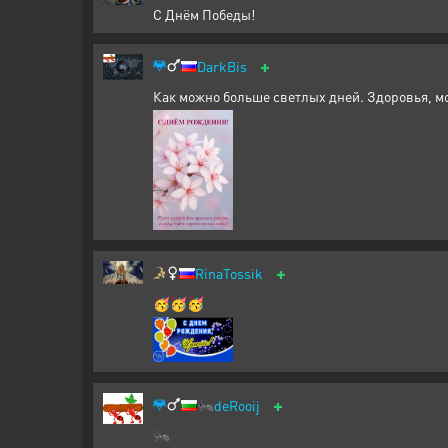
С Днём Победы!
+
DarkBis
Как можно больше светлых дней. Здоровья, мо
+
RinaTossik
🥳🥳🥳
+
🐜
deRooij
🐜