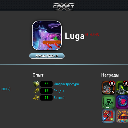
Luga
HUMANS
2744 K / 2744 K
Опыт
Награды
56
Инфраструктура
:300:7]
16
Рейды
5
23
Боевой