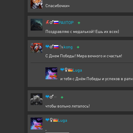
Спасибочки+
+
PAIITOP
Поздравляю с медалькой! Ешь их всех)
+
🦍
kong
С Днем Победы! Мира вечного и счастья!
Luga
и тебя с Днём Победы и успехов в рат
+
чтобы вольно леталось!
Luga
,