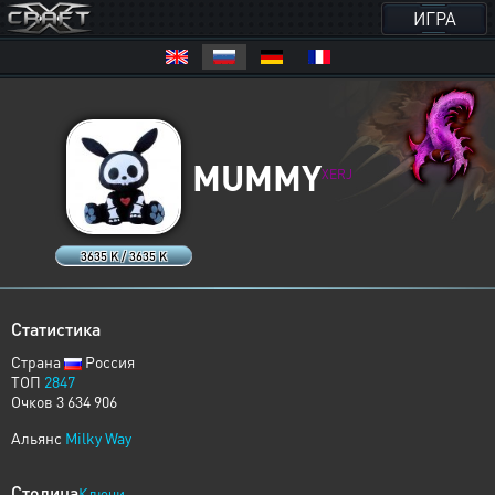
ИГРА
MUMMY
XERJ
3635 K / 3635 K
Статистика
Страна
Россия
ТОП
2847
Очков 3 634 906
Альянс
Milky Way
Столица
Ключи