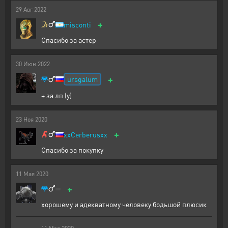
29
Авг
2022
+
misconti
Cпасибо за астер
30
Июн
2022
+
ursgalum
+ за лп (y)
23
Ноя
2020
+
xxCerberusxx
Спасибо за покупку
11
Мая
2020
+
хорошему и адекватному человеку бодьшой плюсик