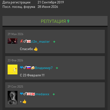
Дата регистрации
21 Сентября 2019
Посл. посещ. форума
28 Июня 2026
РЕПУТАЦИЯ
9
29
Мая
2026
+
cl3n_master
Спасибо 👍
23
Фев
2026
+
🍻
Владимир7
С 23 Февраля !!!
29
Сен
2025
+
🇬🇪
imedaxxx
+ 👍