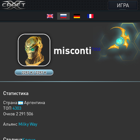
ИГРА
misconti
TOSS
2292 K / 2292 K
Статистика
Страна
Аргентина
ТОП
4303
Очков 2 291 506
Альянс
Milky Way
Столица
Ключи