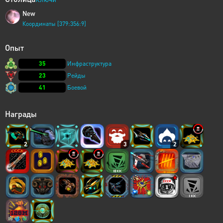
New
Координаты [379:356:9]
Опыт
35
Инфраструктура
23
Рейды
41
Боевой
Награды
2
3
2