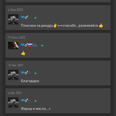
4
Фев
2023
+
Плюсики за дендру✌️+++спасибо , развивайся 👍
17
Июн
2022
+
SiL
👍
10
Авг
2021
+
Благодарю
4
Авг
2021
+
Фаршу и масла...+