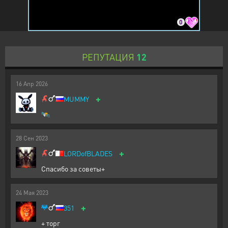
0
РЕПУТАЦИЯ
12
16
Апр
2026
+
MUMMY
🛰️
28
Сен
2023
+
LORDofBLADES
Спасибо за советы+
24
Мая
2023
+
351
+ торг