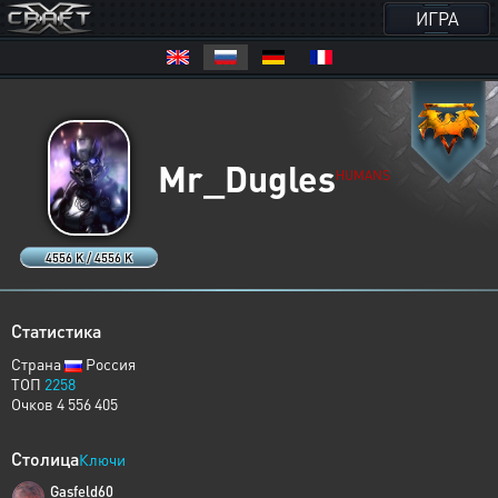
ИГРА
Mr_Dugles
HUMANS
4556 K / 4556 K
Статистика
Страна
Россия
ТОП
2258
Очков 4 556 405
Столица
Ключи
Gasfeld60