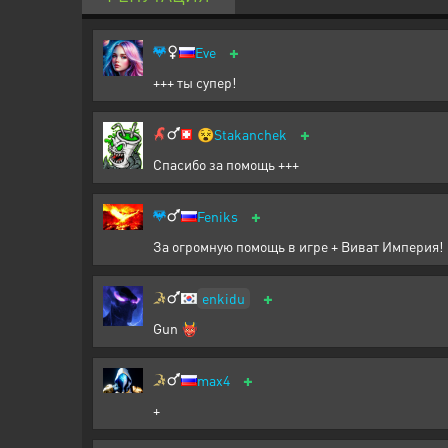
+
Eve
+++ ты супер!
+
😵
Stakanchek
Спасибо за помощь +++
+
Feniks
За огромную помощь в игре + Виват Империя!
+
enkidu
Gun 👹
+
max4
+