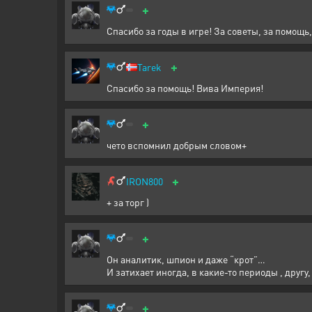
+
Спасибо за годы в игре! За советы, за помощь, 
+
Tarek
Спасибо за помощь! Вива Империя!
+
чето вспомнил добрым словом+
+
IRON800
+ за торг )
+
Он аналитик, шпион и даже “крот”…
И затихает иногда, в какие-то периоды , другу,
+