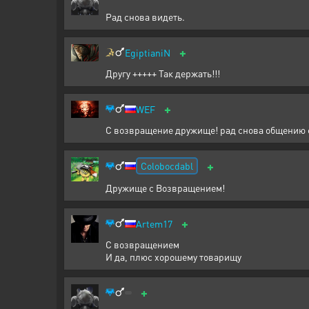
Рад снова видеть.
+
EgiptianiN
Другу +++++ Так держать!!!
+
WEF
С возвращение дружище! рад снова общению с
+
Colobocdabl
Дружище с Возвращением!
+
Artem17
С возвращением
И да, плюс хорошему товарищу
+