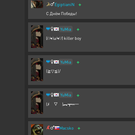
+
EgiptianiN
С Днём Победы!
+
YuMia
(⁄ ⁄•⁄ω⁄•⁄ ⁄) killer boy
+
YuMia
(≧▽≦)/
+
YuMia
(ﾒ￣▽￣)︻┳═一
+
Macsko