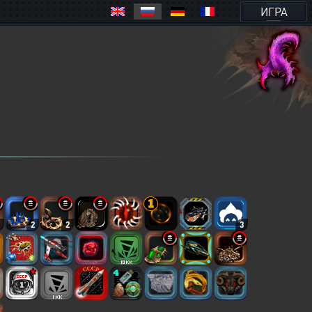
ИГРА
2
2
2
3