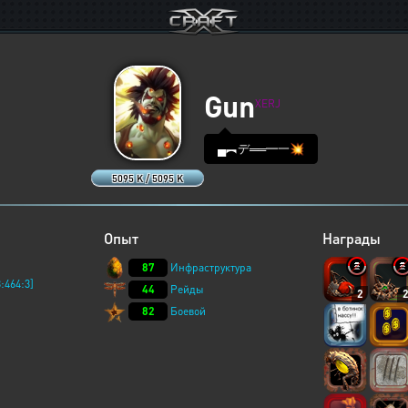
Gun
XERJ
▄︻デ══━一💥
5095 K / 5095 K
Опыт
Награды
87
Инфраструктура
:464:3]
44
Рейды
2
82
Боевой