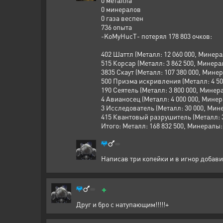
0 металла
0 минералов
0 газа веспен
736 опыта
-KoMyHucT- потерял 178 803 очков:
402 Шаттл (Металл: 12 060 000, Минерал
515 Корсар (Металл: 3 862 500, Минерал
3835 Скаут (Металл: 107 380 000, Минера
500 Призма искривления (Металл: 4 500
190 Сеятель (Металл: 3 800 000, Минерал
4 Авианосец (Металл: 4 000 000, Минера
3 Исследователь (Металл: 30 000, Мине
415 Квантовый разрушитель (Металл: 33
Итого: Металл: 168 832 500, Минералы: 
Написав три копейки и в игнор добав
+
Друг и бро с натупающим!!!!!+