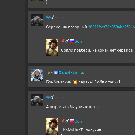
))
-
Сервисник позорный
28011f6cf78e0534bc9531
Gun
Сопли подбери, на комах нет сервиса.
+
Relaxinka
Бомбический 💥 парень! Люблю таких!
-
А вырос что бы уничтожать?
Gun
-KoMyHucT- получил