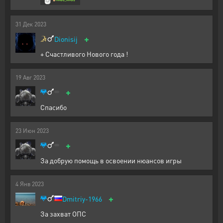
31
Дек
2023
+
Dionisij
+ Счастливого Нового года !
19
Авг
2023
+
Спасибо
23
Июн
2023
+
За добрую помощь в освоении нюансов игры
4
Янв
2023
+
Dmitriy-1966
За захват ОПС