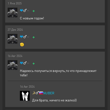
1
Янв
2025
+
С новым годом!
27
Дек
2024
+
🫡
16
Авг
2024
+
Надеюсь получиться вернуть,то что принадлежит
тебе!
16
Авг
2024
NUBER
Для брата, ничего не жалко))