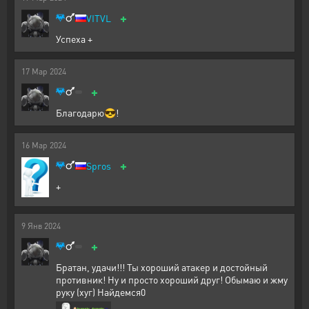
+
VITVL
Успеха +
17
Мар
2024
+
Благодарю😎!
16
Мар
2024
+
Spros
+
9
Янв
2024
+
Братан, удачи!!! Ты хороший атакер и достойный
противник! Ну и просто хороший друг! Обымаю и жму
руку (хуг) Найдемся0