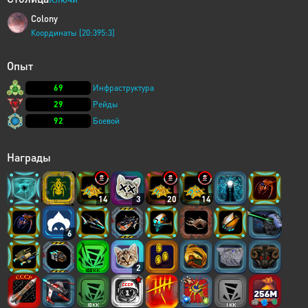
Colony
Координаты [20:395:3]
Опыт
69
Инфраструктура
29
Рейды
92
Боевой
Награды
14
3
20
14
6
2