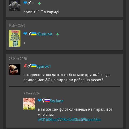
+
привіт! "+" в карму)
8
Дек
2020
+
cBudunA
+
26
Ноя
2020
Ogarok1
интересно а когда это ты был мне другом? когда
сливал мои ЗС на пире или рабов на ресах?
4
Янв
2024
SwJane
а ты же сам флот сливаешь на пирах, вот
мне слил
e901bf8bae7738e3e5f0cc59beee46ec