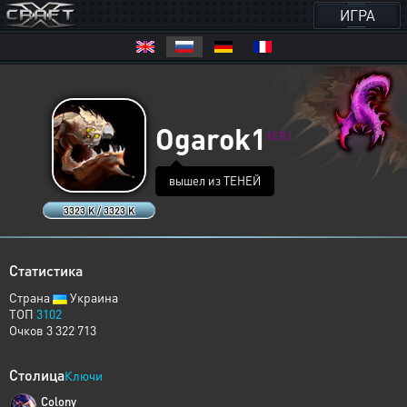
ИГРА
Ogarok1
XERJ
вышел из ТЕНЕЙ
3323 K / 3323 K
Статистика
Страна
Украина
ТОП
3102
Очков 3 322 713
Столица
Ключи
Colony