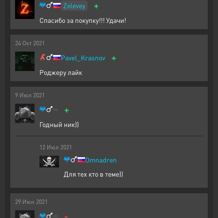
+
Zelevey
Спасибо за покупку!!! Удачи!
24
Окт
2021
+
Pavel_Krasnov
Роджеру лайк
9
Июл
2021
+
Годный ник))
12
Июл
2021
Omnadren
Для тех кто в теме))
29
Июн
2021
-