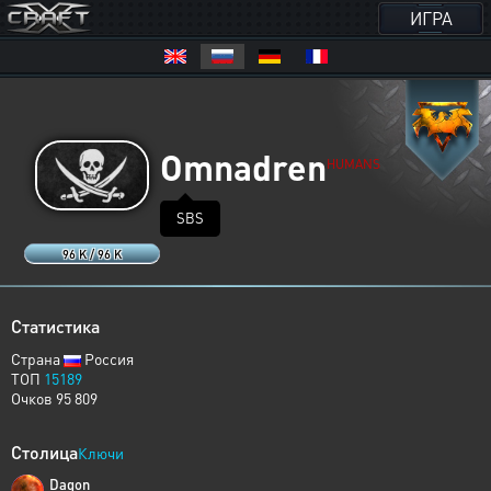
ИГРА
Omnadren
HUMANS
SBS
96 K / 96 K
Статистика
Страна
Россия
ТОП
15189
Очков 95 809
Столица
Ключи
Dagon