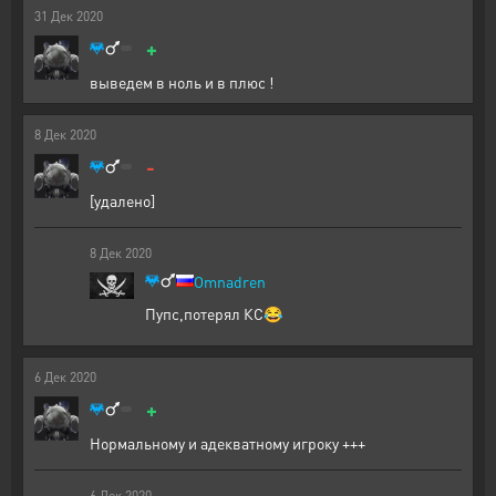
31
Дек
2020
+
выведем в ноль и в плюс !
8
Дек
2020
-
[удалено]
8
Дек
2020
Omnadren
Пупс,потерял КС😂
6
Дек
2020
+
Нормальному и адекватному игроку +++
6
Дек
2020