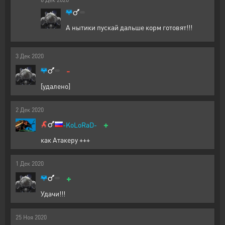
А нытики пускай дальше корм готовят!!!
3
Дек
2020
-
[удалено]
2
Дек
2020
+
-KoLoRaD-
как Атакеру +++
1
Дек
2020
+
Удачи!!!
25
Ноя
2020