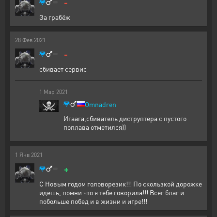
-
За грабёж
28
Фев
2021
-
сбивает сервис
1
Мар
2021
Omnadren
Игаага,сбиватель диструптера с пустого
поплава отметился))
1
Янв
2021
+
С Новым годом головорезик!!! По скользкой дорожке
идешь, помни что я тебе говорила!!! Всег благ и
побольше побед и в жизни и игре!!!