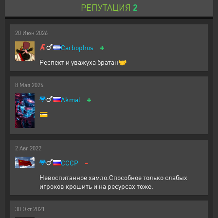
РЕПУТАЦИЯ
2
20
Июн
2026
+
Carbophos
Респект и уважуха братан🤝
8
Мая
2026
+
Akmal
💳
2
Авг
2022
-
CCCP
Невоспитанное хамло.Способное только слабых
игроков крошить и на ресурсах тоже.
30
Окт
2021