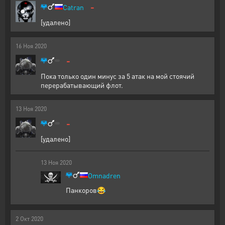
-
Catran
[удалено]
16
Ноя
2020
-
Пока только один минус за 5 атак на мой стоячий
перерабатывающий флот.
13
Ноя
2020
-
[удалено]
13
Ноя
2020
Omnadren
Панкоров😂
2
Окт
2020