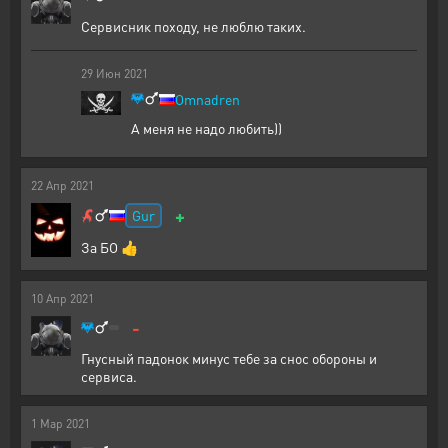
Сервисник походу, не люблю таких.
29
Июн
2021
Omnadren
А меня не надо любить))
22
Апр
2021
+
Gur
За БО 👍
10
Апр
2021
-
Гнусный падонок минус тебе за снос обороны и
сервиса.
1
Мар
2021