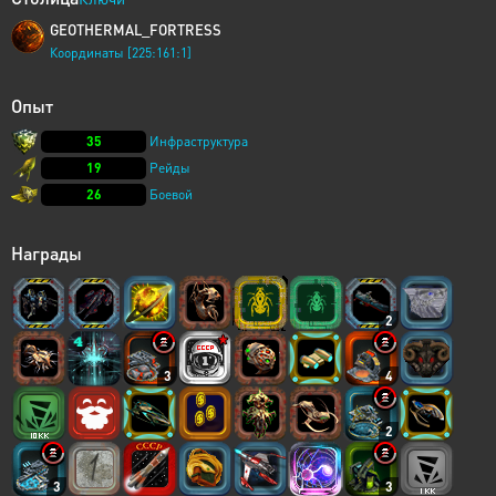
GEOTHERMAL_FORTRESS
Координаты [225:161:1]
Опыт
35
Инфраструктура
19
Рейды
26
Боевой
Награды
2
3
4
2
3
3