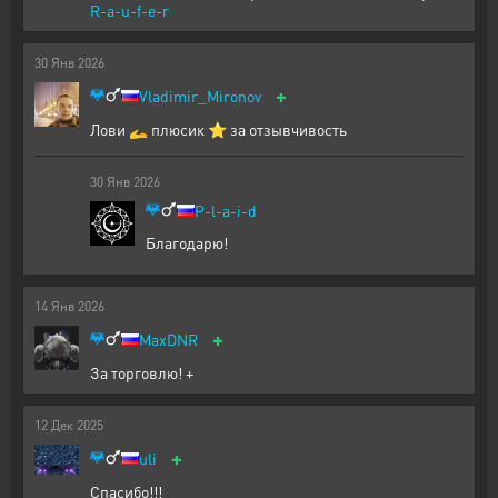
R-a-u-f-e-r
30
Янв
2026
+
Vladimir_Mironov
Лови 🫴 плюсик ⭐ за отзывчивость
30
Янв
2026
P-l-a-i-d
Благодарю!
14
Янв
2026
+
MaxDNR
За торговлю! +
12
Дек
2025
+
uli
Спасибо!!!