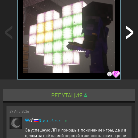
3
РЕПУТАЦИЯ
4
29
Апр
2026
+
R-a-u-f-e-r
За успешную ЛП и помощь в понимание игры, да и в
целом за всё на мой первый в жизни плюсик в репе