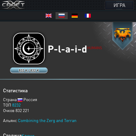
ИГРА
P-l-a-i-d
HUMANS
832 K / 832 K
Статистика
Страна
Россия
ТОП
8232
Очков 832 221
Альянс
Combining the Zerg and Terran
Столица
Ключи