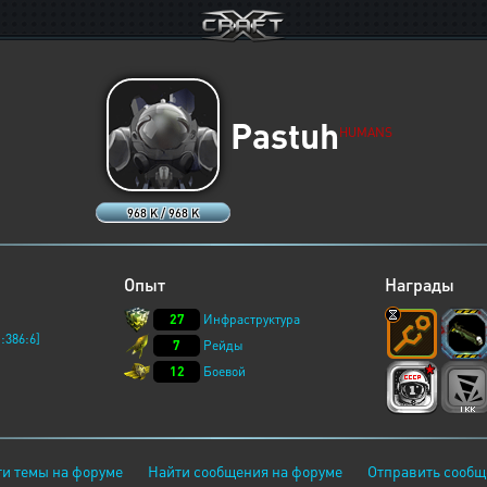
Pastuh
HUMANS
968 K / 968 K
Опыт
Награды
27
Инфраструктура
:386:6]
7
Рейды
12
Боевой
и темы на форуме
Найти сообщения на форуме
Отправить сообщ