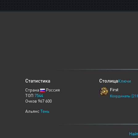
Статистика
Столица
Ключи
Страна
Россия
First
ТОП
7544
Координаты [211
Очков 967 600
Альянс
Тень
Найт