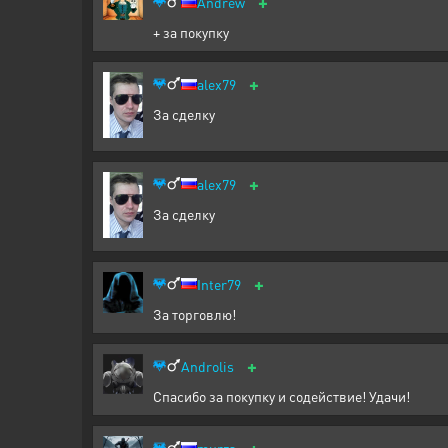
+
Andrew
+ за покупку
+
alex79
За сделку
+
alex79
За сделку
+
Inter79
За торговлю!
+
Androlis
Спасибо за покупку и содействие! Удачи!
+
murza