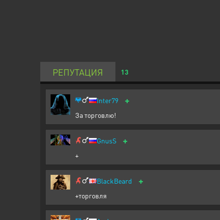
РЕПУТАЦИЯ
13
+
Inter79
За торговлю!
+
GnusS
+
+
BlackBeard
+торговля