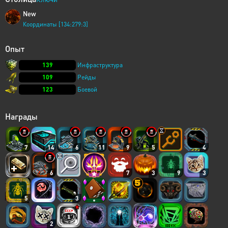
New
Координаты [134:279:3]
Опыт
139
Инфраструктура
109
Рейды
123
Боевой
Награды
7
14
6
11
9
5
4
6
7
3
9
3
5
3
2