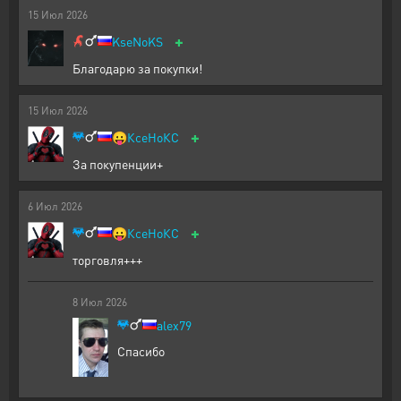
15
Июл
2026
+
KseNoKS
Благодарю за покупки!
15
Июл
2026
+
😛
КсеНоКС
За покупенции+
6
Июл
2026
+
😛
КсеНоКС
торговля+++
8
Июл
2026
alex79
Спасибо