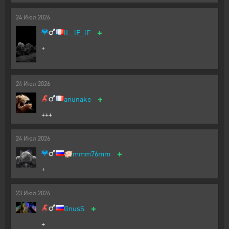
24
Июл
2026
+
lL_lE_lF
+
24
Июл
2026
+
anunake
+++
24
Июл
2026
+
🐖
mmm76mm
+
23
Июл
2026
+
GnusS
+