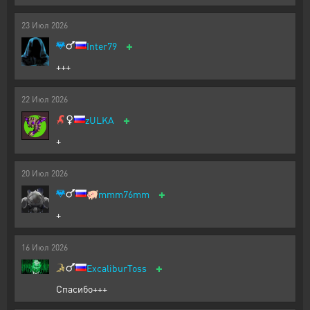
23
Июл
2026
+
Inter79
+++
22
Июл
2026
+
zULKA
+
20
Июл
2026
+
🐖
mmm76mm
+
16
Июл
2026
+
ExcaliburToss
Спасибо+++