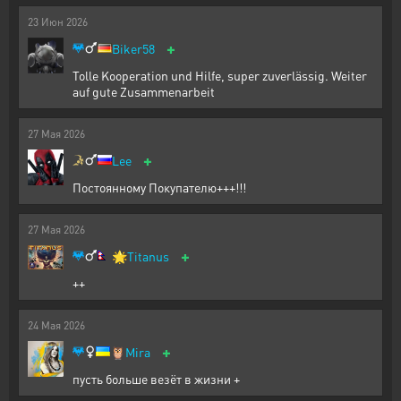
23
Июн
2026
+
Biker58
Tolle Kooperation und Hilfe, super zuverlässig. Weiter
auf gute Zusammenarbeit
27
Мая
2026
+
Lee
Постоянному Покупателю+++!!!
27
Мая
2026
+
🌟
Titanus
++
24
Мая
2026
+
🦉
Mira
пусть больше везёт в жизни +