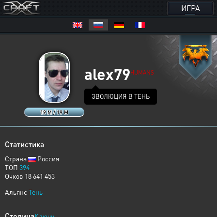
ИГРА
alex79
HUMANS
ЭВОЛЮЦИЯ В ТЕНЬ
19 M / 19 M
Статистика
Страна
Россия
ТОП
394
Очков 18 641 453
Альянс
Тень
Столица
Ключи