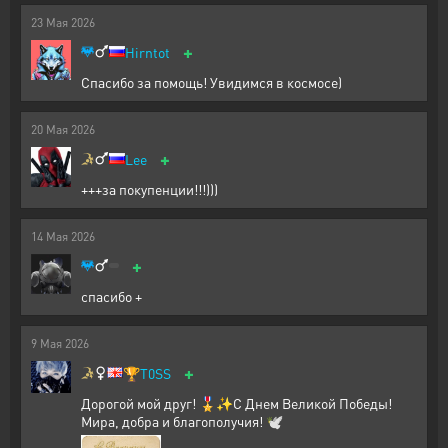
23
Мая
2026
+
Hirntot
Спасибо за помощь! Увидимся в космосе)
20
Мая
2026
+
Lee
+++за покупенции!!!)))
14
Мая
2026
+
спасибо +
9
Мая
2026
+
🏆
T0SS
Дорогой мой друг! 🎖️✨С Днем Великой Победы!
Мира, добра и благополучия! 🕊️