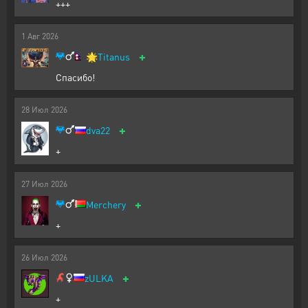
+++
1
Авг
2026
+
🌟
Titanus
Спасибо!
28
Июл
2026
+
dva22
+
27
Июл
2026
+
Merchery
+
26
Июл
2026
+
zULKA
+