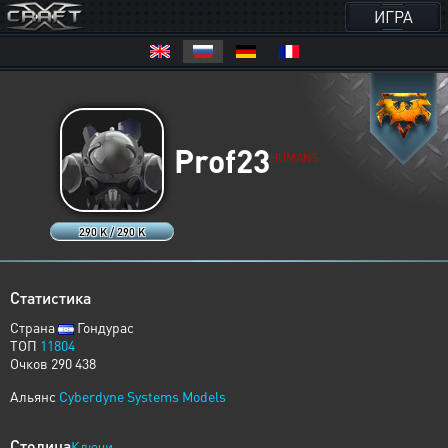
ИГРА
Prof23
HUMANS
290 K / 290 K
Статистика
Страна
Гондурас
ТОП
11804
Очков 290 438
Альянс
Cyberdyne Systems Models
Столица
Ключи