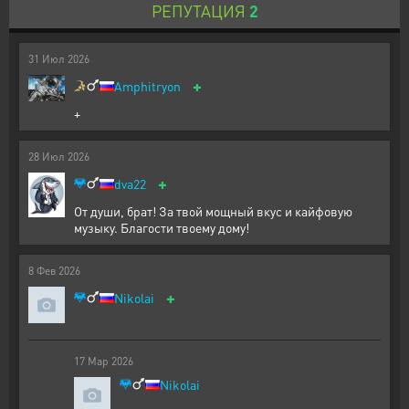
РЕПУТАЦИЯ
2
31
Июл
2026
+
Amphitryon
+
28
Июл
2026
+
dva22
От души, брат! За твой мощный вкус и кайфовую
музыку. Благости твоему дому!
8
Фев
2026
+
Nikolai
17
Мар
2026
Nikolai