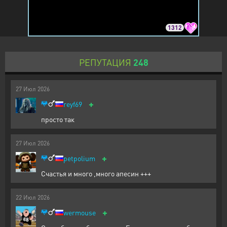
1312
РЕПУТАЦИЯ
248
27
Июл
2026
+
reyf69
просто так
27
Июл
2026
+
petpolium
Счастья и много ,много апесин +++
22
Июл
2026
+
wermouse