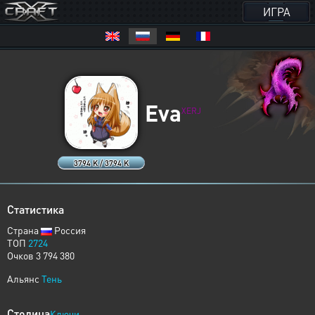
ИГРА
Eva
XERJ
3794 K / 3794 K
Статистика
Страна
Россия
ТОП
2724
Очков 3 794 380
Альянс
Тень
Столица
Ключи