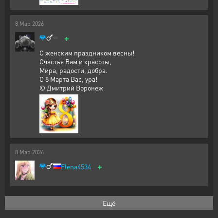
8
Мар
2026
+
С женским праздником весны!
Счастья Вам и красоты,
Мира, радости, добра.
С 8 Марта Вас, ура!
© Дмитрий Воронеж
8
Мар
2026
+
Elena4534
Ещё