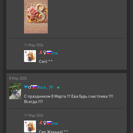
11
Мар
2026
Eva
Сяп) ^^
8
Мар
2026
+
Rock_79
С праздником 8 Марта !!! Ева будь счастлива !!!!
Всегда !!!!
11
Мар
2026
Eva
Сяп Женька) ^^