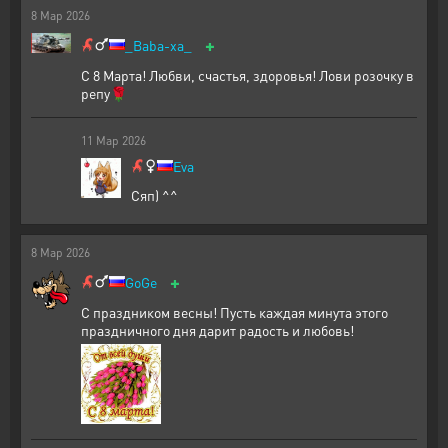
8
Мар
2026
+
_Baba-xa_
С 8 Марта! Любви, счастья, здоровья! Лови розочку в
репу🌹
11
Мар
2026
Eva
Сяп) ^^
8
Мар
2026
+
GoGe
С праздником весны! Пусть каждая минута этого
праздничного дня дарит радость и любовь!