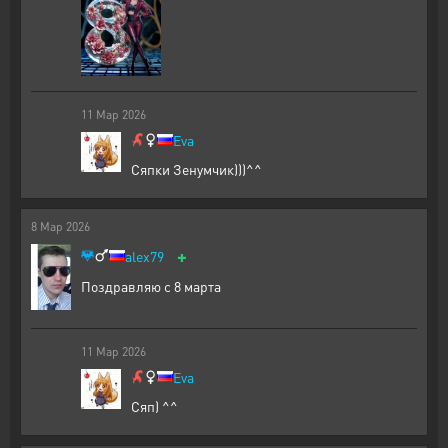
11
Мар
2026
Eva
Сяпки Зенумчик)))^^
8
Мар
2026
+
alex79
Поздравляю с 8 марта
11
Мар
2026
Eva
Сяп) ^^