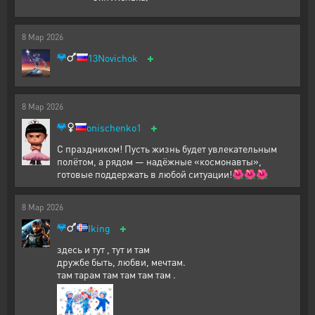
8
Мар
2026
+
13Novichok
8
Мар
2026
+
onischenko1
С праздником! Пусть жизнь будет увлекательным
полётом, а рядом — надёжные «космонавты»,
готовые поддержать в любой ситуации!🌺🌺🌺
8
Мар
2026
+
Iking
здесь и тут , тут и там
дружбе быть, любви, мечтам.
там тарам там там там там .