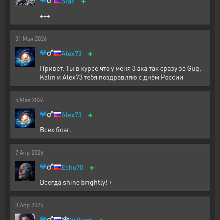
+
Stas
+++
31
Мая
2026
+
Alex73
Привет. Ты в курсе что у меня 3 ака так сразу за Gug,
Kalin и Alex73 тебя поздравляю с днём России
5
Мая
2026
+
Alex73
Всех благ.
7
Апр
2026
+
Echo70
Всегда shine brightly! +
3
Апр
2026
+
❄️
Valliant