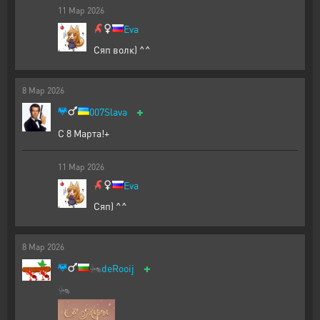
11
Мар
2026
Eva
Сяп волк) ^^
8
Мар
2026
+
007Slava
С 8 Марта!+
11
Мар
2026
Eva
Сяп) ^^
8
Мар
2026
+
🐜
deRooij
🐜