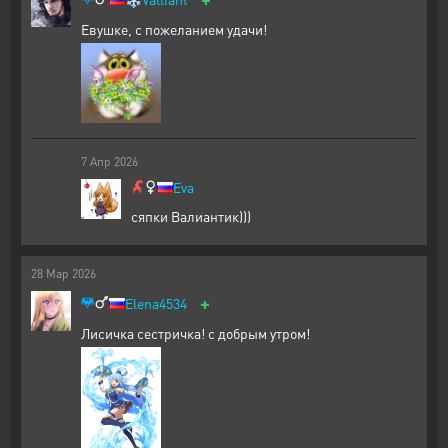
Евушке, с пожеланием удачи!
7
Апр
2026
Eva
сяпки Валиантик)))
28
Мар
2026
+
Elena4534
Лисичка сестричка! с добрым утром!