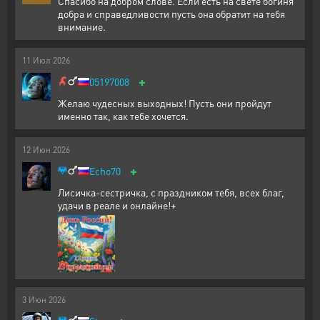
Спасибо на добром слове. Если есть на свете богиня
добра и справедливости пусть она обратит на тебя
внимание.
11
Июл
2026
+
05197008
Желаю чудесных выходных! Пусть они пройдут
именно так, как тебе хочется.
12
Июн
2026
+
Echo70
Лисичка-сестричка, с праздником тебя, всех благ,
удачи в реале и онлайне!+
3
Июн
2026