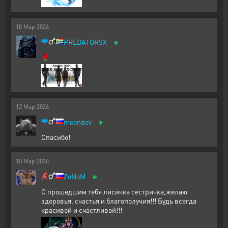
18
Мар
2026
+
PREDATORSX
🌹
12
Мар
2026
+
moondev
Спасибо!
10
Мар
2026
+
ZeNoM
С прошедшим тебя лисичка сестричка,желаю
здоровья, счастья и благополучия!!! Будь всегда
красивой и счастливой!!!