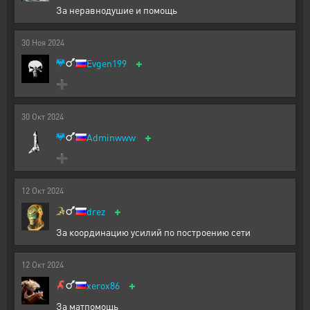
За неравнодушие и помощь
30
Ноя
2024
+
Evgen199
➕
30
Окт
2024
+
Adminwww
➕
12
Окт
2024
+
drez
За координацию усилий по построению сети
12
Окт
2024
+
xerox86
За матпомощь