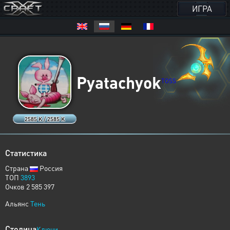
ИГРА
Pyatachyok
TOSS
2585 K / 2585 K
Статистика
Страна
Россия
ТОП
3893
Очков 2 585 397
Альянс
Тень
Столица
Ключи