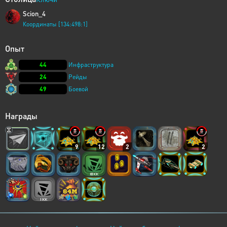
Scion_4
Координаты [134:498:1]
Опыт
44
Инфраструктура
24
Рейды
49
Боевой
Награды
9
12
2
2