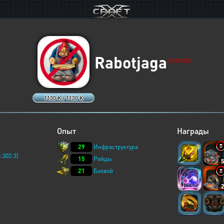
Rabotjaga
HUMANS
1130 K / 1130 K
Опыт
Награды
29
Инфраструктура
:302:3]
15
Рейды
21
Боевой