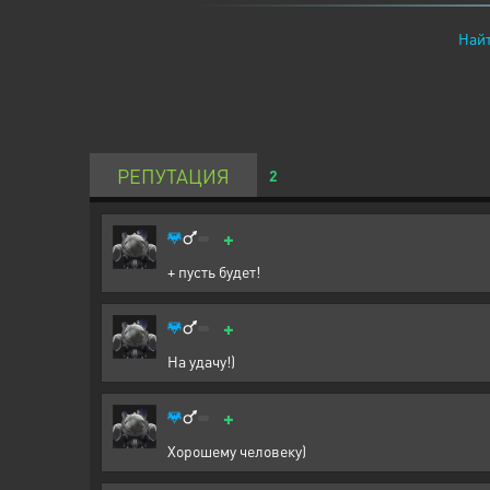
Найт
РЕПУТАЦИЯ
2
+
+ пусть будет!
+
На удачу!)
+
Хорошему человеку)