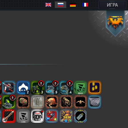
ИГРА
5
2
3
5
4
2