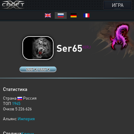
ИГРА
Ser65
XERJ
5227 K / 5227 K
Статистика
Страна
Россия
ТОП
1945
Очков 5 226 626
Альянс
Империя
Столица
Ключи