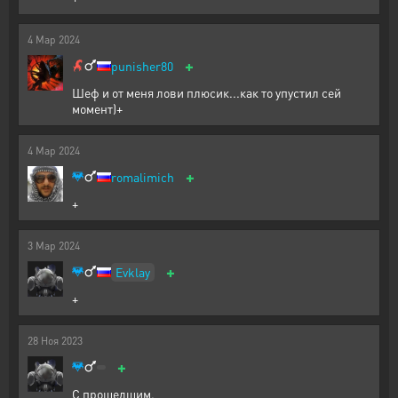
4
Мар
2024
+
punisher80
Шеф и от меня лови плюсик...как то упустил сей
момент)+
4
Мар
2024
+
romalimich
+
3
Мар
2024
+
Evklay
+
28
Ноя
2023
+
С прошедшим.