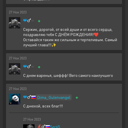
27
Ноя
2023
+
Сержик, дорогой, от всей души и от всего сердца,
поздравляю тебя С ДНЁМ РОЖДЕНИЯ!❤️
Оставайся таким же сильным и терпеливым. Самый
лучший глава!!!✨
27
Ноя
2023
+
С днем варенья, шеффф! Вего самого наилучшего
27
Ноя
2023
+
Dima_Gulenvangel
С днюхой, всех благ!!!
27
Ноя
2023
Ser65