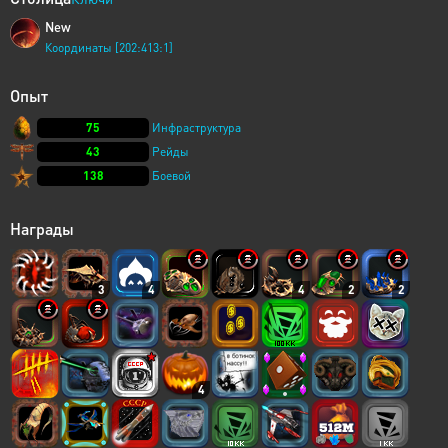
New
Координаты [202:413:1]
Опыт
75
Инфраструктура
43
Рейды
138
Боевой
Награды
3
4
4
2
2
4