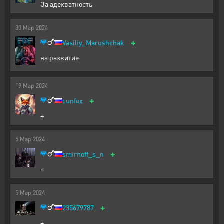
За адекватность
30
Мар
2024
+
Vasiliy_Marushchak
на развитие
19
Мар
2024
+
cunfox
+
5
Мар
2024
+
smirnoff_s_n
+
5
Мар
2024
+
235679787
+