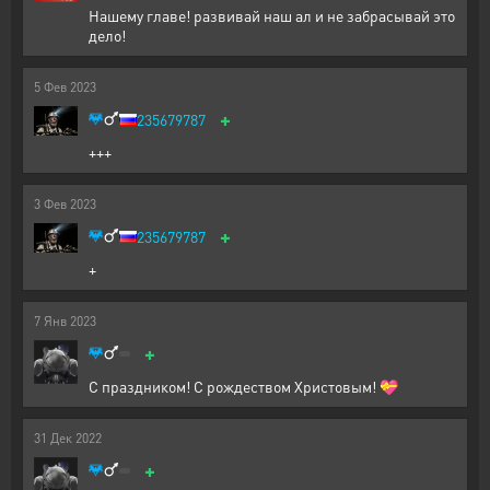
Нашему главе! развивай наш ал и не забрасывай это
дело!
5
Фев
2023
+
235679787
+++
3
Фев
2023
+
235679787
+
7
Янв
2023
+
С праздником! С рождеством Христовым! 💝
31
Дек
2022
+