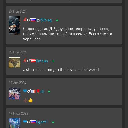
29
Ноя
2024
+
🛬
59oleg
С прошедшим ДР, дружище, здоровья, успехов,
взаимопонимания и любви в семье. Всего самого
хорошего
23
Ноя
2024
+
limbus
a storm is coming m the devil a m is t world
17
Авг
2024
+
🌹
ill
👍🏿👍
19
Июл
2024
+
Egor91