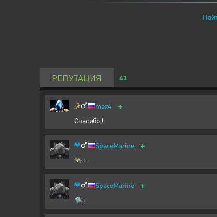
Найт
РЕПУТАЦИЯ
43
+
max4
Спасибо !
+
SpaceMarine
🛰️+
+
SpaceMarine
🛸+