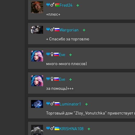
+
Fred24
+плюс+
+
Wargorian
+ Спасибо за торговлю
+
Eve
много-много плюсов)
+
Eve
за помощь)+++
+
Luminator1
Торговый дом "Zloy_Vonutchka" приветствует 
+
KRISHNA108