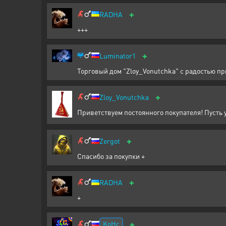
+
RADHA
+++
+
Luminator1
Торговый дом "Zloy_Vonutchka" с радостью пр
+
Zloy_Vonutchka
Приветствуем постоянного покупателя! Пусть 
+
Zergot
Спасибо за покупки +
+
RADHA
+
+
KoHc