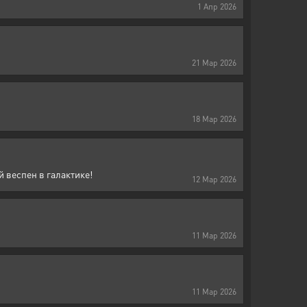
1
Апр
2026
21
Мар
2026
18
Мар
2026
 веспен в галактике!
12
Мар
2026
11
Мар
2026
11
Мар
2026