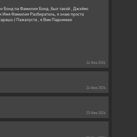
н Бонд па Фамилии Бонд ,был такой , Джэймс
и Имя Фамилия Разбиратель, я знаю проста
Харашо.) Пажалуста , я Вам Паднимаю
24
Фев
2026
24
Фев
2026
23
Фев
2026