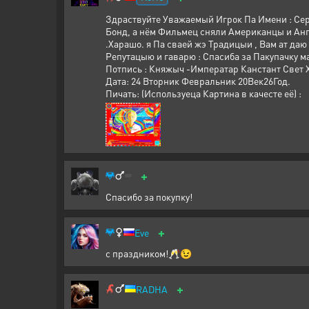
Здраствуйте Уважаемый Игрок Па Имени : Сер
Бонд, а нём Фильмец сняли Американцы и Анг
.Харашо. я Па сваей жэ Традицыи , Вам ат да
Репутацыю и гаварю : Спасиба за Пакупачку м
Потпись : Княжыч -Императар Канстант Свет 
Дата: 24 Вторник Февральник 20Век26Год.
Пичать: (Используеца Картина в качесте её) :
+
Спасибо за покупку!
+
Eve
с праздником!🥂😉
+
RADHA