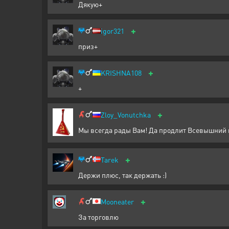
Дякую+
+
igor321
приз+
+
KRISHNA108
+
+
Zloy_Vonutchka
Мы всегда рады Вам! Да продлит Всевышний ва
+
Tarek
Держи плюс, так держать :)
+
Mooneater
За торговлю