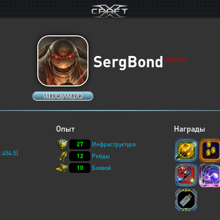
SergBond
HUMANS
1189 K / 1189 K
Опыт
Награды
27
Инфраструктура
:454:5]
12
Рейды
10
Боевой