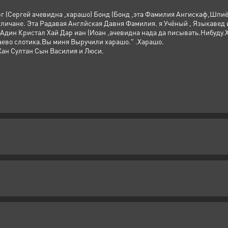
г (Сергей ачевидна ,харашо) Бонд (Бонд ,эта Фамилия Ангискаф,Шпиё
личане. Эта Радавая Англйская Давня Фамилия. я Учёный , Языкавед 
ю Адин Кристал Хай Дар иан (Иоан ,ачевидна нада да писывать.Нибуду.
аево слотика.Вы миня Выручили харашо." .Харашо.
Хан Султан Сын Василия и Люси.